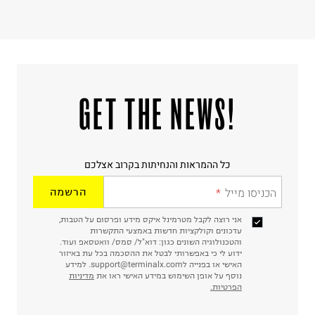
!GET THE NEWS
כל ההמראות והנחיתות בקרוב אצלכם
הכניסו מייל
הרשמה
אני רוצה לקבל מטרמינל איקס מידע ופרסום על הטבות,
עדכונים וקולקציות חדשות באמצעי התקשרות
והטכנולוגיה השונים כגון: דוא"ל/ סמס/ וואטסאפ ועוד.
ידוע לי כי באפשרותי לבטל את ההסכמה בכל עת באיזור
האישי או בפנייה לsupport@terminalx.com. למידע
נוסף על אופן השימוש במידע האישי ראו את
מדיניות
הפרטיות.