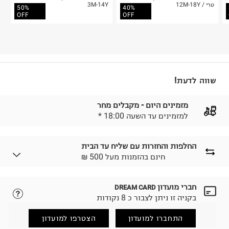
טרי / 12M-18Y
3M-14Y
50%
40%
OFF
OFF
שווה לדעת!
מזמינים היום - מקבלים מחר
* למזמינים עד השעה 18:00
החלפות והחזרות עם שליח עד הבית
₪ חינם בהזמנות מעל 500
חברי מועדון
DREAM CARD
לבחירת בשיטת המשלוח המתאימה לכם,
נא ללחוץ כאן.
בקניה זו ניתן לצבור כ 8 נקודות
הזמנתם והתחרטתם?
החזרות / החלפות בקליק עם שליח עד הבית ב-14.9 ₪
התחברו למועדון
הצטרפו למועדון
(במקום ב-19.9 ₪) לזמן מוגבל! חינם בהזמנות מעל 500 ₪.