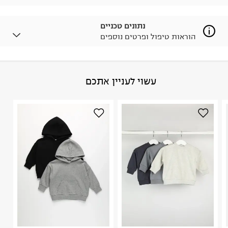
לפרטים נא ללחוץ כאן
.
ניתן גם להחזיר את החבילה דרך דואר ישראל ללא תשלום.
נתונים טכניים
למידע נא ללחוץ כאן
.
הוראות טיפול ופרטים נוספים
לפני החזרת החבילה, חשוב להדביק את מדבקת הגוביינא על
גבי החבילה במקום בו הודבקה הכתובת שלכם.
פריטים שבירים יש להחזיר עם שליח דרך ממשק ההחזרות
באתר בלבד בהתאם לתנאי השימוש.
הרכב בד/חומר
:
Sweatshirt 100% cottonCollarCuffs & Hem
עשוי לעניין אתכם
חשוב לשים לב:
95% cotton
ארץ ייצור
:
סין
1. לא ניתן להחזיר פריטים שבירים דרך הדואר.
הוראות כביסה
2. לא ניתן להחזיר חולצות בי"ס מודפסות בהדפסה אישית.
3. מוצרי טיפוח ניתן להחזיר סגורים באריזתם המקורית
בלבד. לא ניתן להחזיר לקים.
4. לא ניתן להחזיר ויטמינים ותוספי תזונה.
5. יש להחזיר את כל הפריטים עם התוויות.
כביסה עדינה במכונה עד-30°C
6. נעליים ניתן להחזיר רק בקופסתם המקורית בלבד.
לכבס צבעים כהים בנפרד
ללא חומרי הלבנה, ללא השריה
אין לשפשף במקום אחד
לייבש הפוך ובצל
אסור לגהץ
ניקוי יבש אסור
ללא סחיטה