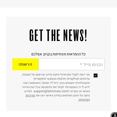
!GET THE NEWS
כל ההמראות והנחיתות בקרוב אצלכם
הכניסו מייל
הרשמה
אני רוצה לקבל מטרמינל איקס מידע ופרסום על הטבות,
עדכונים וקולקציות חדשות באמצעי התקשרות
והטכנולוגיה השונים כגון: דוא"ל/ סמס/ וואטסאפ ועוד.
ידוע לי כי באפשרותי לבטל את ההסכמה בכל עת באיזור
האישי או בפנייה לsupport@terminalx.com. למידע
נוסף על אופן השימוש במידע האישי ראו את
מדיניות
הפרטיות.