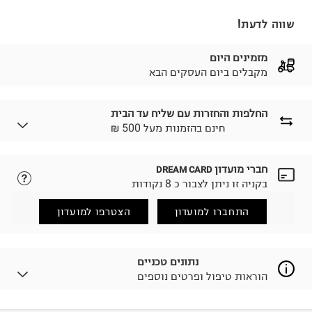
שווה לדעת!
מזמינים היום
מקבלים ביום העסקים הבא
החלפות והחזרות עם שליח עד הבית
₪ חינם בהזמנות מעל 500
חברי מועדון
DREAM CARD
לבחירת בשיטת המשלוח המתאימה לכם,
נא ללחוץ כאן.
בקניה זו ניתן לצבור כ 8 נקודות
הזמנתם והתחרטתם?
החזרות / החלפות בקליק עם שליח עד הבית ב-14.9 ₪
התחברו למועדון
הצטרפו למועדון
(במקום ב-19.9 ₪) לזמן מוגבל! חינם בהזמנות מעל 500 ₪.
לפרטים נא ללחוץ כאן
.
ניתן גם להחזיר את החבילה דרך דואר ישראל ללא תשלום.
נתונים טכניים
למידע נא ללחוץ כאן
.
הוראות טיפול ופרטים נוספים
לפני החזרת החבילה, חשוב להדביק את מדבקת הגוביינא על
גבי החבילה במקום בו הודבקה הכתובת שלכם.
פריטים שבירים יש להחזיר עם שליח דרך ממשק ההחזרות