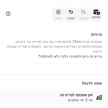
הוספה לסל
2
אספקה
החלפה
החזרה
מתנה
פרטים:
2
מגפונים מבית TRAK ומדגם סתיו עם גפה דמויית עור בשילוב
פאנלים אלסטיים בצדדים ורצועות חבישה. למגפונים סולייה שטוחה
ורחבה.
פריט זה ניתן להחזרה בלבד ולא להחלפה*
שווה לדעת!
זמן אספקה לפריט זה:
עד 2 ימי עסקים