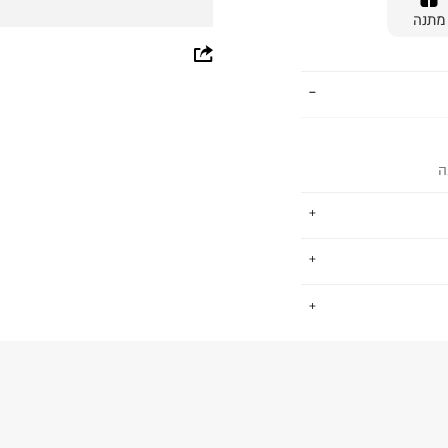
מתנה
whatsapp
facebook
pinterest
ה
copy link
ימים פיקוח חברתי
.
 כ-ZDHC לאפס הפצה של כימיקלים
החזרות / החלפות בקליק עם שליח עד הבית ב-14.9 ₪ (במקום ב-19.9
 ללחוץ כאן
.
פים סביבתית
ום.
למידע נא ללחוץ