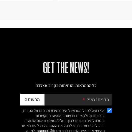
!GET THE NEWS
כל ההמראות והנחיתות בקרוב אצלכם
הרשמה
הכניסו מייל
אני רוצה לקבל מטרמינל איקס מידע ופרסום על הטבות,
עדכונים וקולקציות חדשות באמצעי התקשרות
והטכנולוגיה השונים כגון: דוא"ל/ סמס/ וואטסאפ ועוד.
ידוע לי כי באפשרותי לבטל את ההסכמה בכל עת באיזור
האישי או בפנייה לsupport@terminalx.com. למידע