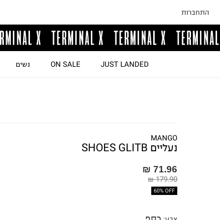
התחברות
JUST LANDED
ON SALE
נשים
MANGO
נעליים SHOES GLITB
71.96 ₪
179.90 ₪
60% OFF
כסף
צבע
: