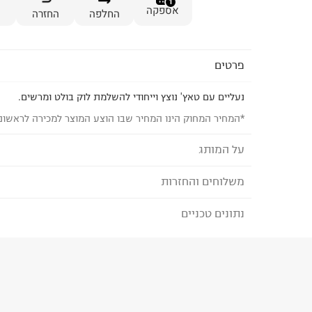
1
אספקה
החלפה
החזרה
פרטים
נעליים עם טאץ' נוצץ וייחודי להשלמת לוק בולט ומרשים.
*המחיר המחוק הינו המחיר שבו הוצע המוצר למכירה לראשונ
על המותג
משלוחים והחזרות
MANGO - מנגו
פריטי הלבוש של
MANGO מיוצרים במפעלים המקי
נתונים טכניים
לבחירת בשיטת המשלוח המתאימה לכם,
נא ללחוץ כאן
ובקרה על בטיחות הפריטים.
הזמנתם והתחרטתם?
המותג מחויב ליוזמות גלובליות
הרכב בד/חומר
:
60% פוליאתילן 40% פוליאסטר ממוחזר
מסוכנים ולהתחייבות
PETA להפסקת שימוש בצמר מוהר.
₪) לזמן מוגבל! חינם בהזמנות מעל 500 ₪.
לפרטים נא
ארץ ייצור
:
פקיסטן
קולקציית
COMMITTED מתמקדת בחומרים מועד
ניתן גם להחזיר את החבילה דרך דואר ישראל ללא תשל
הוראות כביסה
ובתהליכי ייצור ידידותיים לסביבה.