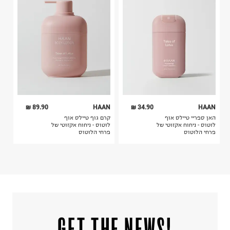
4. לא ניתן להחזיר ויטמינים ותוספי תזונה.
ח.פ. 515722536
5. יש להחזיר את כל הפריטים עם התוויות.
6. נעליים ניתן להחזיר רק בקופסתם המקורית בלבד.
89.90 ₪
HAAN
34.90 ₪
HAAN
האן ספריי טיילס אוף
קרם גוף טיילס אוף
לוטוס - ניחוח אקזוטי של
לוטוס - ניחוח אקזוטי של
פרחי הלוטוס
פרחי הלוטוס
!GET THE NEWS