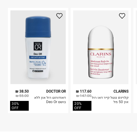
1. לא ניתן להחזיר פריטים שבירים דרך הדואר.
היבואן
2. לא ניתן להחזיר חולצות בי"ס מודפסות בהדפסה אישית.
טרמינל איקס אונליין בע"מ
3. מוצרי טיפוח ניתן להחזיר סגורים באריזתם המקורית
בית פוקס-רח' החרמון
בלבד. לא ניתן להחזיר לקים.
קריית שדה התעופה
4. לא ניתן להחזיר ויטמינים ותוספי תזונה.
ח.פ. 515722536
5. יש להחזיר את כל הפריטים עם התוויות.
6. נעליים ניתן להחזיר רק בקופסתם המקורית בלבד.
38.50 ₪
DOCTOR OR
117.60 ₪
CLARINS
55.00 ₪
147.00 ₪
קלרינס גנטל קייר דאו רול
דאודורנט רול און ללא
און 50 מל
בושם Deo Or
30%
20%
OFF
OFF