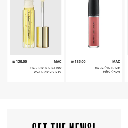
ח.פ. 513092825
4. לא ניתן להחזיר ויטמינים ותוספי תזונה.
5. יש להחזיר את כל הפריטים עם התוויות.
6. נעליים ניתן להחזיר רק בקופסתם המקורית בלבד.
120.00 ₪
MAC
135.00 ₪
MAC
שפתון נוזלי בגימור
שמן גלוס להענקת נפח
מטאלי retro
לשפתיים שאינו דביק