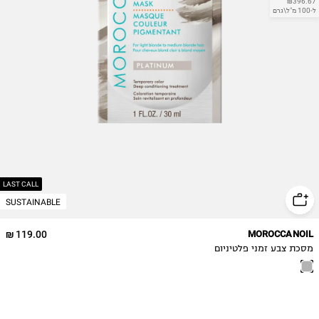
₪396.67
ל-100 מ"ל\גרם
LAST CALL
SUSTAINABLE
119.00 ₪
MOROCCANOIL
מסכת צבע זמני פלטיניום