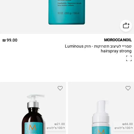
99.00 ₪
MOROCCANOIL
ספריי לעיצוב תסרוקות - חזק Luminous
hairspray strong
₪21.00
₪66.00
ל-100 מ"ל\גרם
ל-100 מ"ל\גרם