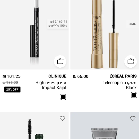
₪36,160.71
8ML
ל-100 מ"ל\גרם
101.25 ₪
CLINIQUE
66.00 ₪
L'OREAL PARIS
מסקרה Telescopic
עפרון עיניים High
135.00 ₪
Impact Kajal
Black
25% OFF