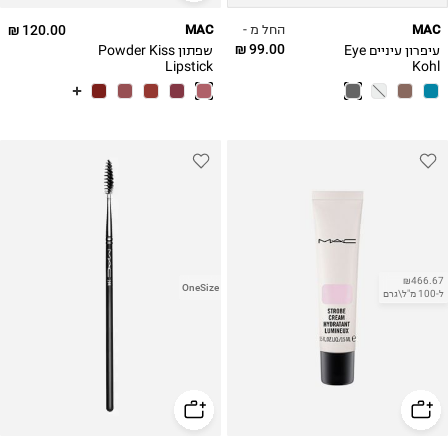
החל מ -
120.00 ₪
MAC
MAC
99.00 ₪
עיפרון עיניים Eye
שפתון Powder Kiss
Lipstick
Kohl
₪466.67
OneSize
ל-100 מ"ל\גרם