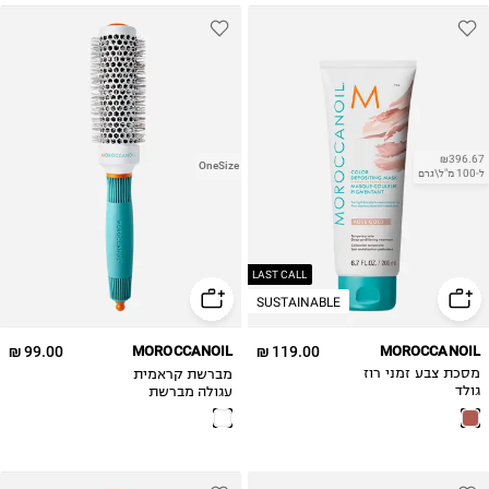
₪396.67
OneSize
ל-100 מ"ל\גרם
LAST CALL
SUSTAINABLE
99.00 ₪
MOROCCANOIL
119.00 ₪
MOROCCANOIL
מברשת קראמית
מסכת צבע זמני רוז
עגולה מברשת
גולד
קראמית Ceramic
35mm round
brush