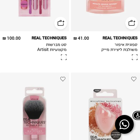
100.00 ₪
REAL TECHNIQUES
41.00 ₪
REAL TECHNIQUES
ספוגית איפור
סט מברשות
משולבת ליצירת מייק
מקצועיות Artisit
אפ מותאם אישית
Essential
Mircale Mixing
Sponge
OneSize
Chat on WhatsApp