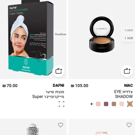
1.3GR
OneSize
1.5GR
70.00 ₪
DAFNI
105.00 ₪
MAC
צללית EYE
מגבת שיער
SHADOW
מייקרופייבר Super
absorbing micro-
fiber head towel