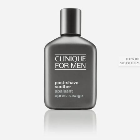
₪125.00
ל-100 מ"ל\גרם