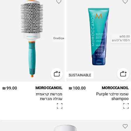
₪50.00
OneSize
ל-100 מ"ל\גרם
SUSTAINABLE
99.00 ₪
MOROCCANOIL
100.00 ₪
MOROCCANOIL
שמפו סילבר Purple
מברשת קראמית
shampoo
עגולה מברשת
קראמית Ceramic
55mm round
brush