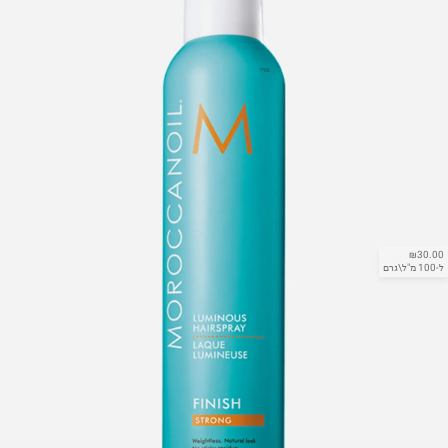
₪30.00
ל-100 מ"ל\גרם