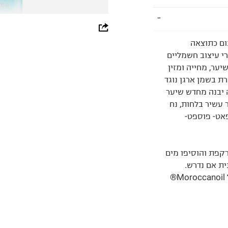
whatsapp
ום כתוצאה
facebook
י עיצוב חשמליים
pinterest
ער, מחייה ומזין
ת בשמן ארגן נוגד
copy link
 יבנה מחדש שיער
 עשיר בלחות, נח
פאט- פוספט-
קפת והוסיפו מים
ית אם נדרש.