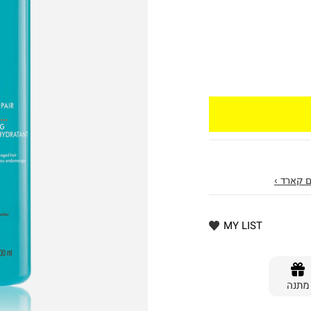
 קארד ›
MY LIST
מתנה