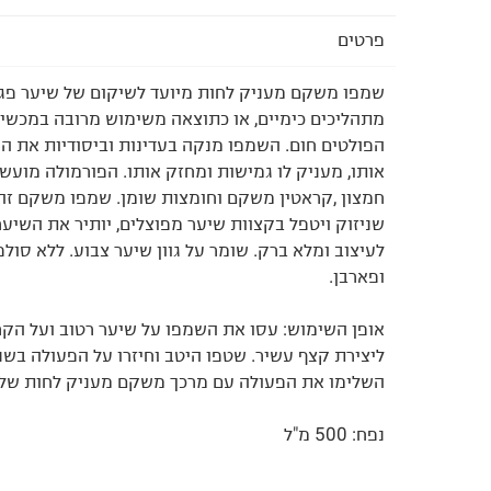
פרטים
שמפו משקם מעניק לחות מיועד לשיקום של שיער פג
מתהליכים כימיים, או כתוצאה משימוש מרובה במכשיר
הפולטים חום. השמפו מנקה בעדינות וביסודיות את השי
אותו, מעניק לו גמישות ומחזק אותו. הפורמולה מועשר
חמצון ,קראטין משקם וחומצות שומן. שמפו משקם זה
שניזוק ויטפל בקצוות שיער מפוצלים, יותיר את השיער
לעיצוב ומלא ברק. שומר על גוון שיער צבוע. ללא סול
ופארבן.
אופן השימוש: עסו את השמפו על שיער רטוב ועל הקר
ליצירת קצף עשיר. שטפו היטב וחיזרו על הפעולה בשנ
השלימו את הפעולה עם מרכך משקם מעניק לחות של Moroccanoil®
נפח: 500 מ"ל