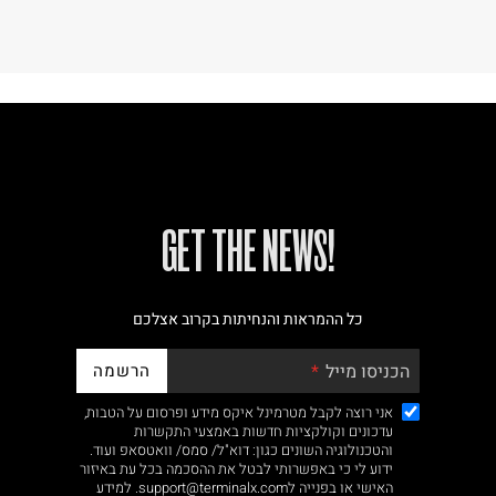
!GET THE NEWS
כל ההמראות והנחיתות בקרוב אצלכם
הרשמה
הכניסו מייל
אני רוצה לקבל מטרמינל איקס מידע ופרסום על הטבות,
עדכונים וקולקציות חדשות באמצעי התקשרות
והטכנולוגיה השונים כגון: דוא"ל/ סמס/ וואטסאפ ועוד.
ידוע לי כי באפשרותי לבטל את ההסכמה בכל עת באיזור
האישי או בפנייה לsupport@terminalx.com. למידע