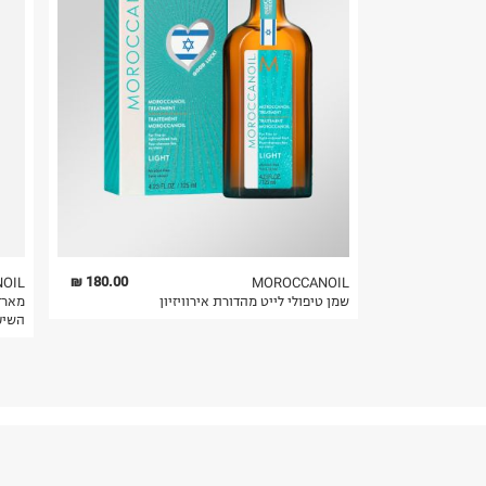
חשוב לשים לב:
1. לא ניתן להחזיר פריטים שבירים דרך הדואר.
2. לא ניתן להחזיר חולצות בי"ס מודפסות בהדפסה אישית.
3. מוצרי טיפוח ניתן להחזיר סגורים באריזתם המקורית
להחזיר לקים.
4. לא ניתן להחזיר ויטמינים ותוספי תזונה.
5. יש להחזיר את כל הפריטים עם התוויות.
6. נעליים ניתן להחזיר רק בקופסתם המקורית בלבד.
180.00 ₪
OIL
MOROCCANOIL
שמן טיפולי לייט מהדורת אירוויזיון
השיע
פריט זה הינו פריט שביר
ניתן להחזירו ע"י שליח בלבד.