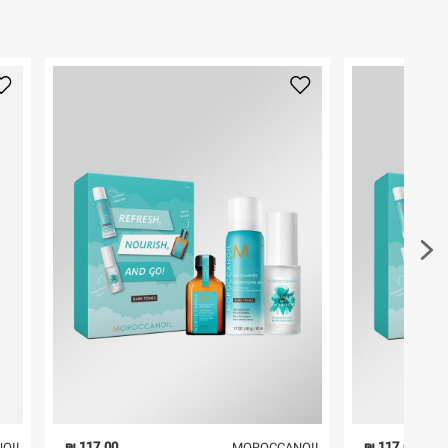
117.00 ₪
117.00 ₪
OIL
MOROCCANOIL