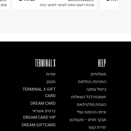
יר
ערכת ריענון והזנה לשיער לשיער כהה
מסכת
TERMINAL X
HELP
משלוחים
אודות
החזרות/ החלפות
תקנון
ביטול עסקה
TERMINAL X GIFT
CARD
תשובות לכל השאלות
DREAM CARD
הטבות מולטיפאס
כרטיס אשראי
איפה ההזמנה שלי
DREAM CARD VIP
מבקר פנים – מקשיבון
DREAM GIFTCARD
יצירת קשר