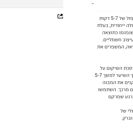
whatsapp
מסכה המיועדת לשיער פגום הזקוק לשיקום מיידי. טיפול של 5-7 דקות
ה ייחודית, בעלת
facebook
שנפגמו כתוצאה
pinterest
יצוב חשמליים.
יאה, המשפרים את
copy link
מסכת השיקום על
שיער לח וסרקו אותו לאורכו. הניחו למסכה לחדור לתוך השיער למשך 5-7
קנים את המבנה
עם מרכך. השתמשו
ברגע שמרקם
לי של