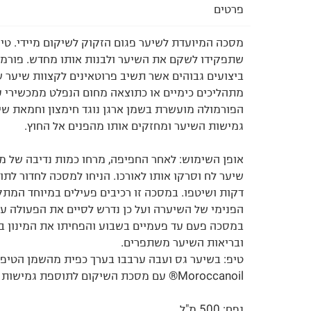
פרטים
שתפקידו לשקם את השיער ולבנות אותו מחדש. פורמול
ביצועים גבוהים אשר תשיב פרוטאינים לקצוות שיער 
מתהליכים כימיים או כתוצאה מחום הנפלט ממכשירי ע
הפורמולה מועשרת בשמן ארגן נוגד חימצון וחמאת ש
גמישות השיער ומחזקים אותו מהפנים אל החוץ.
אופן השימוש: לאחר החפיפה, מרחו כמות נדיבה של 
דקות ושיטפו. במסכה זו רכיבים פעילים במיוחד המת
הפנימי של השיערה ועל כן נדרש לסיים את הפעולה 
במסכה פעם עד פעמיים בשבוע והפחיתו את המינון 
ובריאות השיער משתפרים.
טיפ: בשיער גס ועבה ערבבו בערך כפית מהשמן הטיפו
Moroccanoil® עם מסכת השיקום לתוספת גמישות וברק.
נפח: 500 מ"ל