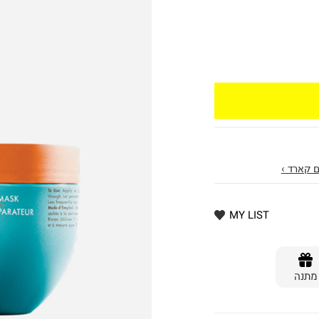
 קארד ›
MY LIST
מתנה