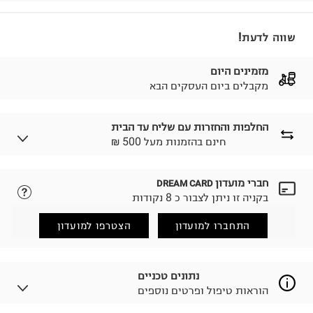
שווה לדעת!
מזמינים היום
מקבלים ביום העסקים הבא
החלפות והחזרות עם שליח עד הבית
₪ חינם בהזמנות מעל 500
חברי מועדון
DREAM CARD
לבחירת בשיטת המשלוח המתאימה לכם,
נא ללחוץ כאן.
בקניה זו ניתן לצבור כ 8 נקודות
הזמנתם והתחרטתם?
החזרות / החלפות בקליק עם שליח עד הבית ב-14.9 ₪
התחברו למועדון
הצטרפו למועדון
(במקום ב-19.9 ₪) לזמן מוגבל! חינם בהזמנות מעל 500 ₪.
לפרטים נא ללחוץ כאן
.
ניתן גם להחזיר את החבילה דרך דואר ישראל ללא תשלום.
נתונים טכניים
למידע נא ללחוץ כאן
.
הוראות טיפול ופרטים נוספים
לפני החזרת החבילה, חשוב להדביק את מדבקת הגוביינא על
גבי החבילה במקום בו הודבקה הכתובת שלכם.