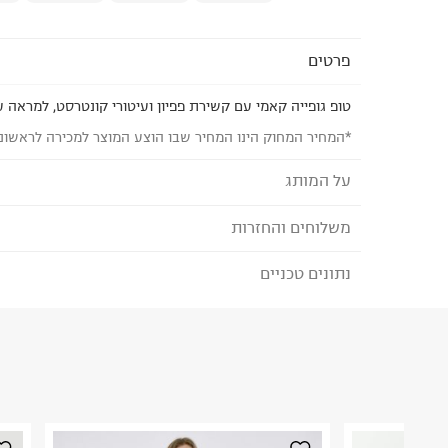
פרטים
טופ גופייה קאמי עם קשירת פפיון ועיטורי קונטרסט, למראה עד
*המחיר המחוק הינו המחיר שבו הוצע המוצר למכירה לראשונ
על המותג
משלוחים והחזרות
AMERICAN EAGLE - אמריקן איגל
American Eagle הוא מותג אמריקאי המציע אופ
נתונים טכניים
לבחירת בשיטת המשלוח המתאימה לכם,
נא ללחוץ כאן
לגברים, נשים וילדים, ומתמחה בעיצוב ג'ינסים, טישיר
הזמנתם והתחרטתם?
במחירים אטרקטיביים. אמריקן איגל מאמינים שכל אח
הג'ינס המושלם שלו מתוך מגוון רחב של גזרות, שטיפות
הרכב בד/חומר
:
100% POLYESTER
וקלאסיים. קולקציית REAL GOOD ש
₪) לזמן מוגבל! חינם בהזמנות מעל 500 ₪.
לפרטים נא
ארץ ייצור
:
הודו
מבדים ממוחזרים ואיכותיים ומטכניקות פרו סביבתיות
ניתן גם להחזיר את החבילה דרך דואר ישראל ללא תשל
הוראות כביסה
קיימות ואיכות הסביבה.
כאן
.