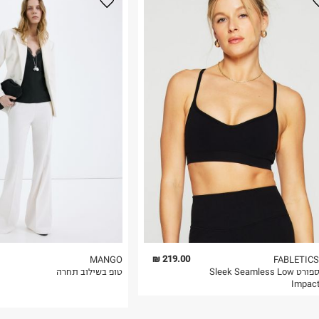
נא על גבי החבילה
רות באתר בלבד
 בלבד. לא ניתן
219.00 ₪
MANGO
FABLETICS
טופ ספורט Sleek Seamless Low
טופ בשילוב תחרה
Impact