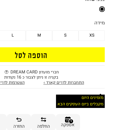
מידה
L
M
S
XS
הוספה לסל
חברי מועדון DREAM CARD
בקניה זו ניתן לצבור כ 16 נקודות
התחברות לדרים קארד ›
הצטרפות לדרים
מזמינים היום
מקבלים ביום העסקים הבא
1
אספקה
החלפה
החזרה