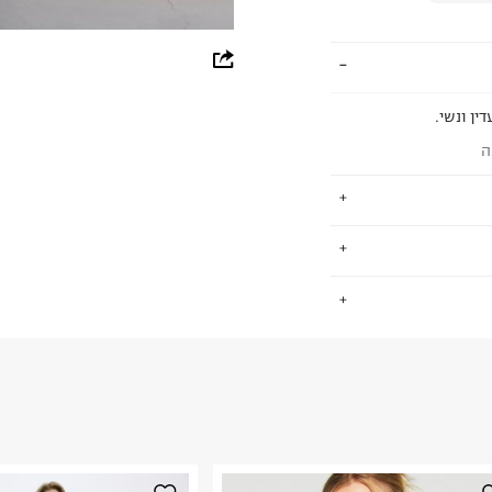
whatsapp
facebook
ין ונשי.
pinterest
ה
copy link
נת קז'ואל צעירה
.
טים ואקססוריז
ד יכול למצוא את
 ועיצובים טרנדיים
החזרות / החלפות בקליק עם שליח עד הבית ב-14.9 ₪ (במקום ב-19.9
ל המותג מכילה פריטים העשויים
 ללחוץ כאן
.
 תוך שמירה על
ום.
למידע נא ללחוץ