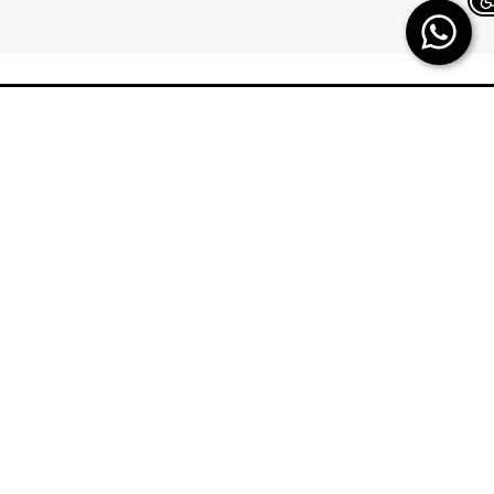
Chat on WhatsApp
TERMINAL X
HELP
משלוחים
אודות
החזרות/ החלפות
תקנון
ביטול עסקה
TERMINAL X GIFT
CARD
תשובות לכל השאלות
DREAM CARD
הטבות מולטיפאס
כרטיס אשראי
איפה ההזמנה שלי
DREAM CARD VIP
מבקר פנים – מקשיבון
DREAM GIFTCARD
יצירת קשר
הקרדיט שלי
הצהרת נגישות
מפת אתר