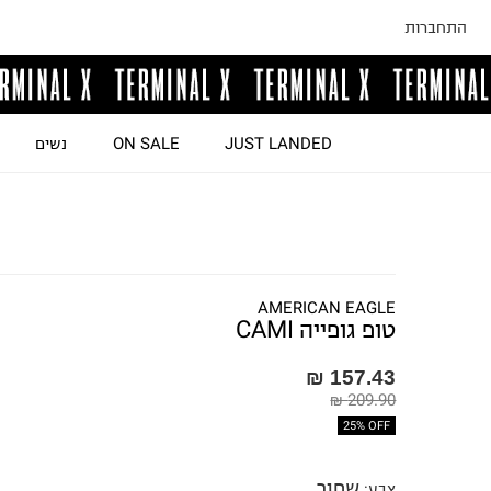
התחברות
JUST LANDED
ON SALE
נשים
AMERICAN EAGLE
טופ גופייה CAMI
157.43 ₪
209.90 ₪
25% OFF
שחור
צבע
: