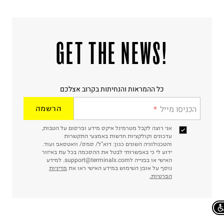
!GET THE NEWS
כל ההמראות והנחיתות בקרוב אצלכם
הכניסו מייל
הרשמה
אני רוצה לקבל מטרמינל איקס מידע ופרסום על הטבות,
עדכונים וקולקציות חדשות באמצעי התקשרות
והטכנולוגיה השונים כגון: דוא"ל/ סמס/ וואטסאפ ועוד.
ידוע לי כי באפשרותי לבטל את ההסכמה בכל עת באיזור
האישי או בפנייה לsupport@terminalx.com. למידע
נוסף על אופן השימוש במידע האישי ראו את
מדיניות
הפרטיות.