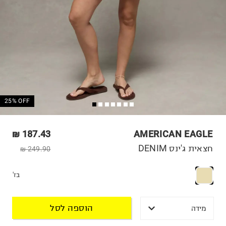
25% OFF
187.43 ₪
AMERICAN EAGLE
חצאית ג'ינס DENIM
249.90 ₪
בז'
הוספה לסל
מידה