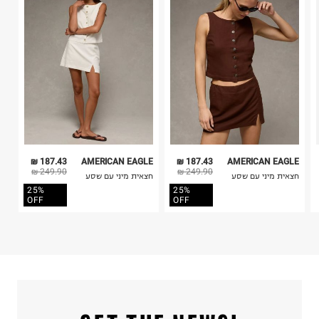
4. לא ניתן להחזיר ויטמינים ותוספי תזונה.
5. יש להחזיר את כל הפריטים עם התוויות.
כביסה עדינה במכונה עד-30°C
6. נעליים ניתן להחזיר רק בקופסתם המקורית בלבד.
לכבס צבעים כהים בנפרד
ללא חומרי הלבנה, ללא השריה
אין לשפשף במקום אחד
לייבש הפוך ובצל
אין לייבש במכונת ייבוש
אסור לגהץ
ניקוי יבש אסור
ללא סחיטה
187.43 ₪
AMERICAN EAGLE
187.43 ₪
AMERICAN EAGLE
היבואן
249.90 ₪
249.90 ₪
חצאית מיני עם שסע
חצאית מיני עם שסע
טרמינל איקס אונליין בע"מ
25%
25%
בית פוקס-רח' החרמון
OFF
OFF
קריית שדה התעופה
ח.פ. 515722536