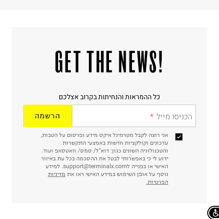
!GET THE NEWS
כל ההמראות והנחיתות בקרוב אצלכם
הכניסו מייל
הרשמה
אני רוצה לקבל מטרמינל איקס מידע ופרסום על הטבות,
עדכונים וקולקציות חדשות באמצעי התקשרות
והטכנולוגיה השונים כגון: דוא"ל/ סמס/ וואטסאפ ועוד.
ידוע לי כי באפשרותי לבטל את ההסכמה בכל עת באיזור
האישי או בפנייה לsupport@terminalx.com. למידע
נוסף על אופן השימוש במידע האישי ראו את
מדיניות
הפרטיות.