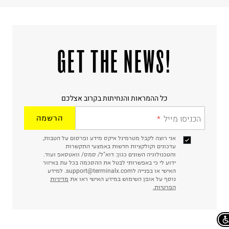
!GET THE NEWS
כל ההמראות והנחיתות בקרוב אצלכם
הכניסו מייל
הרשמה
אני רוצה לקבל מטרמינל איקס מידע ופרסום על הטבות,
עדכונים וקולקציות חדשות באמצעי התקשרות
והטכנולוגיה השונים כגון: דוא"ל/ סמס/ וואטסאפ ועוד.
ידוע לי כי באפשרותי לבטל את ההסכמה בכל עת באיזור
האישי או בפנייה לsupport@terminalx.com. למידע
נוסף על אופן השימוש במידע האישי ראו את
מדיניות
הפרטיות.