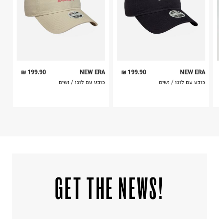
אין לשפשף במקום אחד
לייבש הפוך ובצל
אין לייבש במכונת ייבוש
אסור לגהץ
ניקוי יבש אסור
ללא סחיטה
היבואן
199.90 ₪
NEW ERA
199.90 ₪
NEW ERA
בילי האוס בע"מ
כובע עם לוגו / נשים
כובע עם לוגו / נשים
575 ת.ד, בית חירות.
ח.פ.512836677
!GET THE NEWS