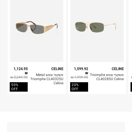
בית פוקס-רח' החרמון
בלבד. לא ניתן להחזיר לקים.
קריית שדה התעופה
4. לא ניתן להחזיר ויטמינים ותוספי תזונה.
ח.פ. 515722536
5. יש להחזיר את כל הפריטים עם התוויות.
6. נעליים ניתן להחזיר רק בקופסתם המקורית בלבד.
1,124.95
CELINE
1,599.92
CELINE
₪
₪
משקפי שמש Triomphe
משקפי שמש Metal
2,249.90 ₪
1,999.90 ₪
Triomphe CL40325U
CL40285U Celine
Celine
50%
20%
OFF
OFF