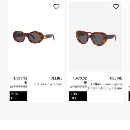
2. לא ניתן להחזיר חולצות בי"ס מודפסות בהדפסה אישית.
טרמינל איקס אונליין בע"מ
3. מוצרי טיפוח ניתן להחזיר סגורים באריזתם המקורית
בית פוקס-רח' החרמון
בלבד. לא ניתן להחזיר לקים.
קריית שדה התעופה
4. לא ניתן להחזיר ויטמינים ותוספי תזונה.
ח.פ. 515722536
5. יש להחזיר את כל הפריטים עם התוויות.
6. נעליים ניתן להחזיר רק בקופסתם המקורית בלבד.
1,583.92
CELINE
1,479.92
CELINE
₪
₪
משקפי שמש Celine 3
משקפי שמש עגולות
1,979.90 ₪
1,849.90 ₪
Dots CL40309I Celine
20%
20%
OFF
OFF