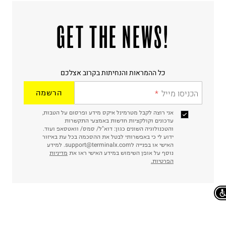
!GET THE NEWS
כל ההמראות והנחיתות בקרוב אצלכם
הכניסו מייל
הרשמה
אני רוצה לקבל מטרמינל איקס מידע ופרסום על הטבות,
עדכונים וקולקציות חדשות באמצעי התקשרות
והטכנולוגיה השונים כגון: דוא"ל/ סמס/ וואטסאפ ועוד.
ידוע לי כי באפשרותי לבטל את ההסכמה בכל עת באיזור
האישי או בפנייה לsupport@terminalx.com. למידע
נוסף על אופן השימוש במידע האישי ראו את
מדיניות
הפרטיות.
Chat on