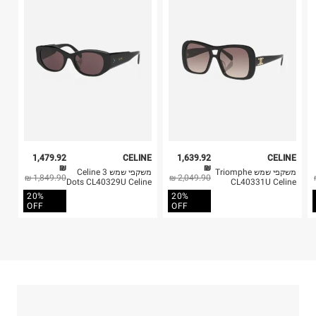
קריית שדה התעופה
4. לא ניתן להחזיר ויטמינים ותוספי תזונה.
ח.פ. 515722536
5. יש להחזיר את כל הפריטים עם התוויות.
6. נעליים ניתן להחזיר רק בקופסתם המקורית בלבד.
1,479.92
CELINE
1,639.92
CELINE
₪
₪
משקפי שמש Triomphe
משקפי שמש Celine 3
1,849.90 ₪
2,049.90 ₪
Dots CL40329U Celine
CL40331U Celine
20%
20%
OFF
OFF