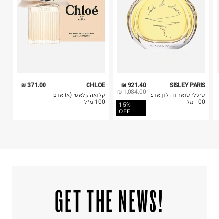
6. נעליים ניתן להחזיר רק בקופסתם המקורית בלבד.
371.00 ₪
CHLOE
921.40 ₪
SISLEY PARIS
1,084.00 ₪
סיסלי סואר דה לון אדפ
קלואה קלאסי (א) אדפ
100 מל
100 מ״ל
15%
OFF
!GET THE NEWS