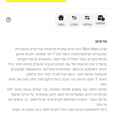
הוספה לסל
1
אספקה
החלפה
החזרה
מתנה
פרטים:
1
קרם Skin Hero הינו קרם המכיל פורמולה קוריאנית מהפכנית
המבטיחה טרנספורמציה בעור תוך 7 ימי שימוש. הקרם מתקן
מראה פגמים בעור: מחליק את העור, מטשטש מראה קמטים
,משדרג את הנראות של עור הפנים הטבעי ומעניק מראה זוהר. מיד
לאחר השימוש הראשון: הפורמולה מחליקה, מטשטשת קמטוטים
ומעניקה מראה זוהר. העור מרגיש רך יותר ורווי בלחות.
לאחר 7 ימים: מראה עור טבעי בעל מרקם חלק יותר וגוון עור אחיד
יותר.
במשך הזמן: עם שימוש יומיומי ממושך, עור הפנים נעשה מואר יותר
הודות לרכיבים הפועלים ולג'ינסנג הלבן שאחראי על עידון ושיפור
מראה העור. הבסיס המושלם לקרם סיסי או מייקאפ. כך עושים את
זה נכון:
ניתן להשתמש בקרם סקין הירו כקרם לחות בפני עצמו או כקרם