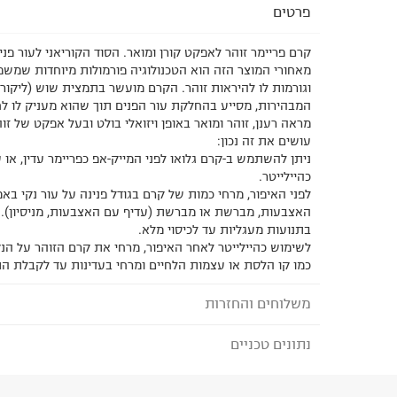
פרטים
קרם פריימר זוהר לאפקט קורן ומואר. הסוד הקוריאני לעור פ
מאחורי המוצר הזה הוא הטכנולוגיה פורמולות מיוחדות שמש
וגורמות לו להיראות זוהר. הקרם מועשר בתמצית שוש (ליקוריץ
המבהירות, מסייע בהחלקת עור הפנים תוך שהוא מעניק לו לח
מראה רענן, זוהר ומואר באופן ויזואלי בולט ובעל אפקט של זוה
עושים את זה נכון:
ניתן להשתמש ב-קרם גלואו לפני המייק-אפ כפריימר עדין, או 
כהיילייטר.
לפני האיפור, מרחי כמות של קרם בגודל פנינה על עור נקי ב
האצבעות, מברשת או מברשת (עדיף עם האצבעות, מניסיון). 
בתנועות מעגליות עד לכיסוי מלא.
לשימוש כהיילייטר לאחר האיפור, מרחי את קרם הזוהר על הנ
כמו קו הלסת או עצמות הלחיים ומרחי בעדינות עד לקבלת ה
משלוחים והחזרות
נתונים טכניים
לבחירת בשיטת המשלוח המתאימה לכם,
נא ללחוץ כאן
הזמנתם והתחרטתם?