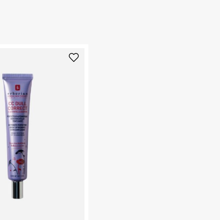
החזרות / החלפות בקליק עם שליח עד הבית ב-14.9 ₪ (במקום ב-19.9
 ללחוץ כאן
.
ום.
למידע נא ללחוץ
נא על גבי החבילה
רות באתר בלבד
 בלבד. לא ניתן