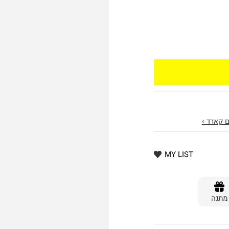
 קארד ›
MY LIST
מתנה