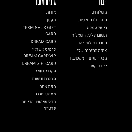
TERMINAL X
HELP
משלוחים
אודות
החזרות/ החלפות
תקנון
ביטול עסקה
TERMINAL X GIFT
CARD
תשובות לכל השאלות
DREAM CARD
הטבות מולטיפאס
כרטיס אשראי
איפה ההזמנה שלי
DREAM CARD VIP
מבקר פנים – מקשיבון
DREAM GIFTCARD
יצירת קשר
הקרדיט שלי
הצהרת נגישות
מפת אתר
מסמכי חברה
תנאי שימוש ומדיניות
פרטיות