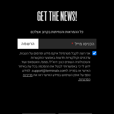
!GET THE NEWS
כל ההמראות והנחיתות בקרוב אצלכם
הרשמה
הכניסו מייל
אני רוצה לקבל מטרמינל איקס מידע ופרסום על הטבות,
עדכונים וקולקציות חדשות באמצעי התקשרות
והטכנולוגיה השונים כגון: דוא"ל/ סמס/ וואטסאפ ועוד.
ידוע לי כי באפשרותי לבטל את ההסכמה בכל עת באיזור
האישי או בפנייה לsupport@terminalx.com. למידע
נוסף על אופן השימוש במידע האישי ראו את
מדיניות
הפרטיות.