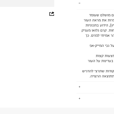
whatsapp
נים מושלם שעומד
פרות את מראה העור
facebook
), הידוע בתכוניות
ות. קרם גלואו מעניק
pinterest
ר אמיתי לפנים. כך
copy link
על גבי המייק-אפ
אמצעות קצות
בעדינות על העור
קודות שתרצי להדגיש
תתוצאה הרצויה.
.