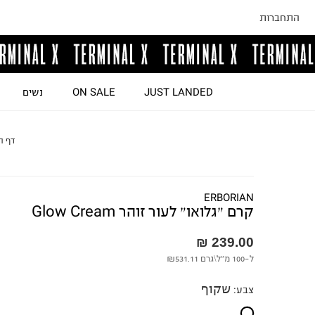
התחברות
JUST LANDED
ON SALE
נשים
דף ה
ERBORIAN
קרם ״גלואו״ לעור זוהר Glow Cream
239.00 ₪
ל-100 מ"ל\גרם
₪531.11
שקוף
צבע
: