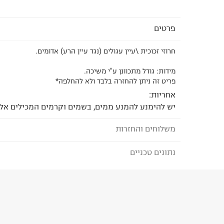
פרטים
חרוזי זכוכית \עיין עגולים (נגד עיין הרע) אדומים.
מידות: גודל מתכוונן ע"י משיכה.
פריט זה ניתן להחזרה בלבד ולא להחלפה*
אחריות:
יש להימנע להמנע ממים, בשמים וקרמים המכילים אלכ
משלוחים והחזרות
נתונים טכניים
לבחירת בשיטת המשלוח המתאימה לכם,
נא ללחוץ כאן
הזמנתם והתחרטתם?
הרכב בד/חומר
:
חרוזי זכוכית
₪) לזמן מוגבל! חינם בהזמנות מעל 500 ₪.
לפרטים נא
ארץ ייצור
:
ישראל
ניתן גם להחזיר את החבילה דרך דואר ישראל ללא תשל
היבואן