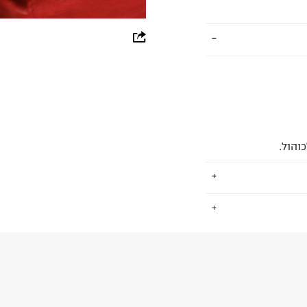
whatsapp
facebook
pinterest
copy link
והול.
.
החזרות / החלפות בקליק עם שליח עד הבית ב-14.9 ₪ (במקום ב-19.9
 ללחוץ כאן
.
ום.
למידע נא ללחוץ