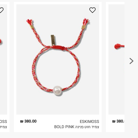
כאן
.
טרמינל איקס אונליין בע"מ
בית פוקס-רח' החרמון
לפני החזרת החבילה, חשוב להדביק את מדבקת הגוביי
קריית שדה התעופה
במקום בו הודבקה הכתובת שלכם.
ח.פ. 515722536
פריטים שבירים יש להחזיר עם שליח דרך ממשק ההחז
בהתאם לתנאי השימוש.
חשוב לשים לב:
1. לא ניתן להחזיר פריטים שבירים דרך הדואר.
2. לא ניתן להחזיר חולצות בי"ס מודפסות בהדפסה אישית.
3. מוצרי טיפוח ניתן להחזיר סגורים באריזתם המקורית
להחזיר לקים.
4. לא ניתן להחזיר ויטמינים ותוספי תזונה.
5. יש להחזיר את כל הפריטים עם התוויות.
6. נעליים ניתן להחזיר רק בקופסתם המקורית בלבד.
380.00 ₪
380.00 ₪
OSS
ESKIMOSS
צמיד חוט פנינה BOLD PINK
צמיד ח