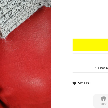
 קארד ›
MY LIST
מתנה