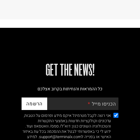
!GET THE NEWS
כל ההמראות והנחיתות בקרוב אצלכם
הרשמה
הכניסו מייל
אני רוצה לקבל מטרמינל איקס מידע ופרסום על הטבות,
עדכונים וקולקציות חדשות באמצעי התקשרות
והטכנולוגיה השונים כגון: דוא"ל/ סמס/ וואטסאפ ועוד.
ידוע לי כי באפשרותי לבטל את ההסכמה בכל עת באיזור
האישי או בפנייה לsupport@terminalx.com. למידע