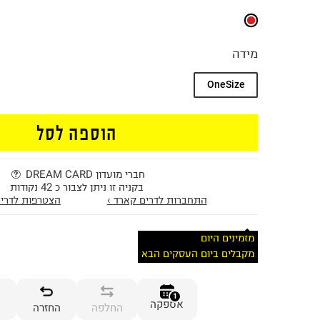
מידה
OneSize
הוספה לסל
חברי מועדון DREAM CARD
בקניה זו ניתן לצבור כ 42 נקודות
התחברות לדרים קארד ›
הצטרפות לדרים
מזמינים היום
מקבלים ביום העסקים הבא
1
אספקה
החלפה
החזרה