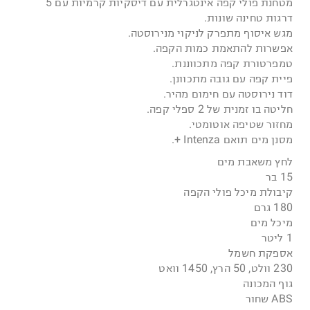
מטחנת פולי קפה אינטגרלית עם דיסקיות קרמיות עם 5
דרגות טחינה שונות.
מגש איסוף מתפרק לניקוי מנירוסטה.
אפשרות להתאמת כמות הקפה.
טמפרטורת קפה מתכווננת.
פיית קפה עם גובה מתכוונן.
דוד נירוסטה עם חימום מהיר.
חליטה בו זמנית של 2 ספלי קפה.
מחזור שטיפה אוטומטי.
מסנן מים תואם Intenza +.
לחץ משאבת מים
15 בר
קיבולת מיכל פולי הקפה
180 גרם
מיכל מים
1 ליטר
אספקת חשמל
230 וולט, 50 הרץ, 1450 וואט
גוף המכונה
ABS שחור