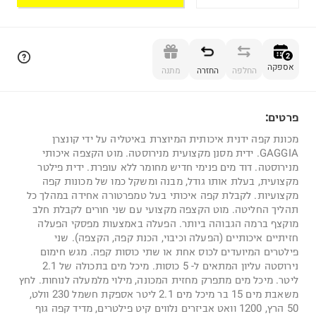
הוספה לסל
2
אספקה
החלפה
החזרה
מתנה
פרטים:
2
מכונת קפה ידנית איכותית המיוצרת באיטליה על ידי קונצרן
GAGGIA. ידית מסנן מקצועית מנירוסטה. מוט הקצפה איכותי
מנירוסטה. דוד מים פנימי חדיש מחומר ללא עופרת. ידית פילטר
מקצועית, בעלת אותו גודל, מבנה ומשקל כמו של מכונות קפה
מקצועיות. לקבלת קפה איכותי בעל טמפרטורה אחידה במהלך כל
תהליך החליטה. מוט הקצפה מקצועי עם שני חורים לקבלת חלב
מוקצף ברמה הגבוהה ביותר. הפעלה באמצעות מפסקי הפעלה
חזיתיים איכותיים (הפעלה וכיבוי, הכנת קפה, הקצפה). שני
פילטרים המיועדים לכוס אחת או שתי כוסות קפה. מגש חימום
נירוסטה עליון המתאים ל- 5 כוסות. מיכל מים בתכולה של 2.1
ליטר. מיכל מים מתפרק מחזית המכונה, מילוי מלמעלה לנוחות. לחץ
משאבת מים 15 בר מיכל מים 2.1 ליטר אספקת חשמל 230 וולט,
50 הרץ, 1200 וואט אביזרים נלווים קיט פילטרים, מדיד קפה גוף