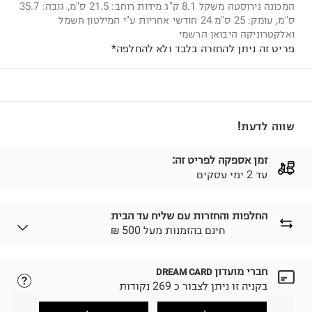
המכונה נירוסטה משקל 8.1 ק"ג מידות רוחב: 21.5 ס"מ, גובה: 35.7
ס"מ, עומק: 25 ס"מ 24 חודשי אחריות ע"י המילטון חשמל
ואלקטרוניקה היבואן הרשמי
פריט זה ניתן להחזרה בלבד ולא להחלפה*
שווה לדעת!
זמן אספקה לפריט זה:
עד 2 ימי עסקים
החלפות והחזרות עם שליח עד הבית
₪ חינם בהזמנות מעל 500
חברי מועדון
DREAM CARD
לבחירת בשיטת המשלוח המתאימה לכם,
נא ללחוץ כאן.
בקניה זו ניתן לצבור כ 269 נקודות
הזמנתם והתחרטתם?
החזרות / החלפות בקליק עם שליח עד הבית ב-14.9 ₪