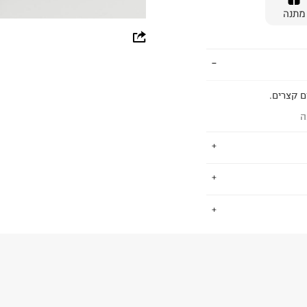
מתנה
whatsapp
facebook
pinterest
ם קצרים.
ה
copy link
 מה שאתה צריך
.
ריטי קז'ואל
צלנו, דנים הוא
100% C
החזרות / החלפות בקליק עם שליח עד הבית ב-14.9 ₪ (במקום ב-19.9
 ללחוץ כאן
.
ום.
למידע נא ללחוץ