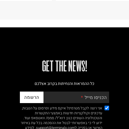
!GET THE NEWS
כל ההמראות והנחיתות בקרוב אצלכם
הרשמה
הכניסו מייל
אני רוצה לקבל מטרמינל איקס מידע ופרסום על הטבות,
עדכונים וקולקציות חדשות באמצעי התקשרות
והטכנולוגיה השונים כגון: דוא"ל/ סמס/ וואטסאפ ועוד.
ידוע לי כי באפשרותי לבטל את ההסכמה בכל עת באיזור
האישי או בפנייה לsupport@terminalx.com. למידע