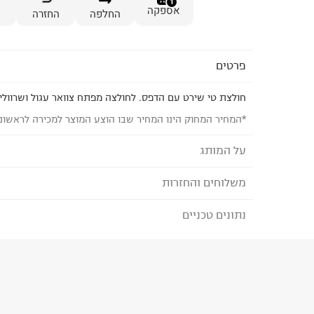
1
אספקה
החלפה
החזרה
פרטים
חולצת טי שירט עם הדפס. לחולצה מפתח צוואר עגול ושרוולי
*המחיר המחוק הינו המחיר שבו הוצע המוצר למכירה לראשונ
על המותג
משלוחים והחזרות
JACK AND JONES
מותג דנים לגברים שהוא יותר מרק בגדים. מדובר בכל
נתונים טכניים
לבחירת בשיטת המשלוח המתאימה לכם,
נא ללחוץ כאן
בנוסף לג'ינס המושלם שלך. אנחנו כאן בשבילך, החל מפ
הזמנתם והתחרטתם?
קלאסיים ועד קולקציית ספורט אורבנית ונעליים. אבל א
מעל הכל. הוא שמאחד אותנו ומייחד אותנו.
הרכב בד/חומר
:
otton - Organic Direct to Farm
₪) לזמן מוגבל! חינם בהזמנות מעל 500 ₪.
לפרטים נא
ארץ ייצור
:
בנגלדש
ניתן גם להחזיר את החבילה דרך דואר ישראל ללא תשל
הוראות כביסה