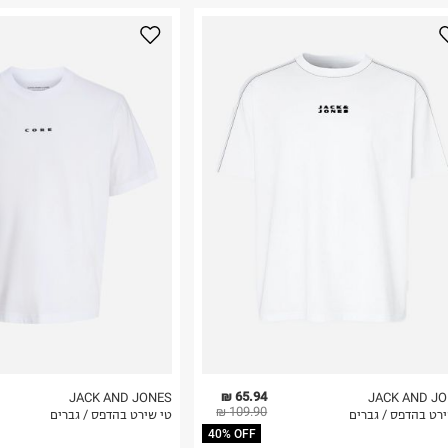
נא על גבי החבילה
רות באתר בלבד
 בלבד. לא ניתן
65.94 ₪
JACK AND JONES
JACK AND J
109.90 ₪
ירט בהדפס / גברים
טי שירט בהדפס / גברים
40% OFF