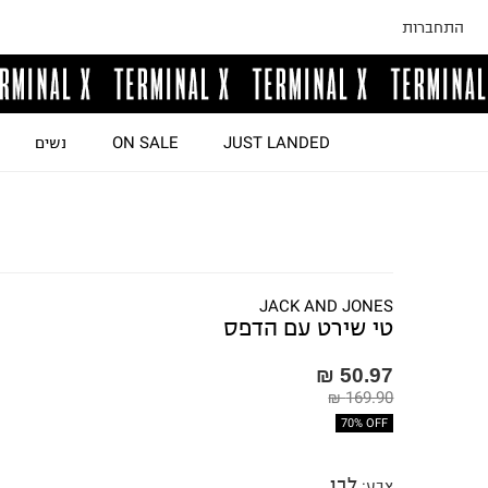
התחברות
JUST LANDED
ON SALE
נשים
JACK AND JONES
טי שירט עם הדפס
50.97 ₪
169.90 ₪
70% OFF
לבן
צבע
: