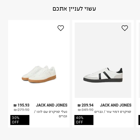
באתר בלבד בהתאם לתנאי השימוש.
הרכב בד/חומר
:
100% Lining Mesh 100% Sock Mesh 100% Sole
עשוי לעניין אתכם
חשוב לשים לב:
Rubber 1
ארץ ייצור
:
קמבודיה
1. לא ניתן להחזיר פריטים שבירים דרך הדואר.
הוראות כביסה
2. לא ניתן להחזיר חולצות בי"ס מודפסות בהדפסה אישית.
3. מוצרי טיפוח ניתן להחזיר סגורים באריזתם המקורית
בלבד. לא ניתן להחזיר לקים.
4. לא ניתן להחזיר ויטמינים ותוספי תזונה.
5. יש להחזיר את כל הפריטים עם התוויות.
כביסה עדינה במכונה עד-30°C
6. נעליים ניתן להחזיר רק בקופסתם המקורית בלבד.
לכבס צבעים כהים בנפרד
ללא חומרי הלבנה, ללא השריה
אין לשפשף במקום אחד
לייבש הפוך ובצל
אין לייבש במכונת ייבוש
אסור לגהץ
ניקוי יבש אסור
ללא סחיטה
195.93 ₪
JACK AND JONES
209.94 ₪
JACK AND JONES
היבואן
279.90 ₪
349.90 ₪
סניקרס דמוי עור / גברים
נעלי סניקרס עם לוגו /
טרמינל איקס אונליין בע"מ
גברים
30%
40%
בית פוקס-רח' החרמון
OFF
OFF
קריית שדה התעופה
ח.פ. 515722536