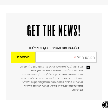
!GET THE NEWS
כל ההמראות והנחיתות בקרוב אצלכם
הכניסו מייל
הרשמה
אני רוצה לקבל מטרמינל איקס מידע ופרסום על הטבות,
עדכונים וקולקציות חדשות באמצעי התקשרות
והטכנולוגיה השונים כגון: דוא"ל/ סמס/ וואטסאפ ועוד.
ידוע לי כי באפשרותי לבטל את ההסכמה בכל עת באיזור
האישי או בפנייה לsupport@terminalx.com. למידע
נוסף על אופן השימוש במידע האישי ראו את
מדיניות
הפרטיות.