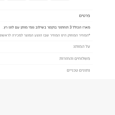
פרטים
מארז הכולל 3 תחתוני בוקסר בשילוב גומי מותן עם לוגו רץ.
*המחיר המחוק הינו המחיר שבו הוצע המוצר למכירה לראשונ
על המותג
משלוחים והחזרות
JACK AND JONES
מותג דנים לגברים שהוא יותר מרק בגדים. מדובר בכל
נתונים טכניים
לבחירת בשיטת המשלוח המתאימה לכם,
נא ללחוץ כאן
בנוסף לג'ינס המושלם שלך. אנחנו כאן בשבילך, החל מפ
הזמנתם והתחרטתם?
קלאסיים ועד קולקציית ספורט אורבנית ונעליים. אבל א
מעל הכל. הוא שמאחד אותנו ומייחד אותנו.
הרכב בד/חומר
:
95% Cotton 5% Elastane
₪) לזמן מוגבל! חינם בהזמנות מעל 500 ₪.
לפרטים נא
ארץ ייצור
:
טורקיה
ניתן גם להחזיר את החבילה דרך דואר ישראל ללא תשל
הוראות כביסה
כאן
.