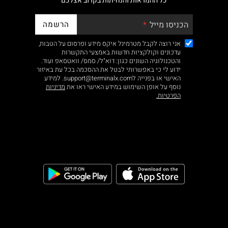
כל ההמראות והנחיתות בקרוב אצלכם
הרשמה
הכניסו מייל
אני רוצה לקבל מטרמינל איקס מידע ופרסום על הטבות,
עדכונים וקולקציות חדשות באמצעי התקשרות
והטכנולוגיה השונים כגון: דוא"ל/ סמס/ וואטסאפ ועוד.
ידוע לי כי באפשרותי לבטל את ההסכמה בכל עת באיזור
האישי או בפנייה לsupport@terminalx.com. למידע
נוסף על אופן השימוש במידע האישי ראו את
מדיניות
הפרטיות.