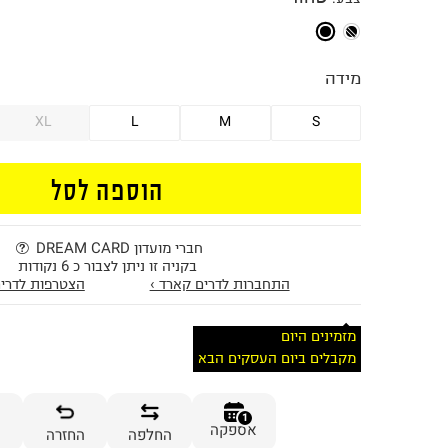
מידה
XL
L
M
S
הוספה לסל
חברי מועדון DREAM CARD
בקניה זו ניתן לצבור כ 6 נקודות
התחברות לדרים קארד ›
הצטרפות לדרים
מזמינים היום
מקבלים ביום העסקים הבא
1
אספקה
החלפה
החזרה