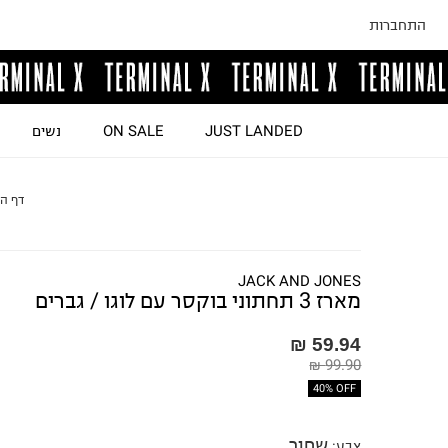
התחברות
JUST LANDED
ON SALE
נשים
דף ה
JACK AND JONES
מארז 3 תחתוני בוקסר עם לוגו / גברים
59.94 ₪
99.90 ₪
40% OFF
שחור
צבע
: