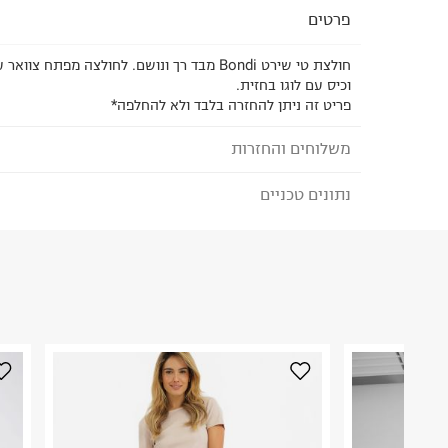
פרטים
חולצת טי שירט Bondi מבד רך ונושם. לחולצה מפתח צ
וכיס עם לוגו בחזית.
פריט זה ניתן להחזרה בלבד ולא להחלפה*
משלוחים והחזרות
נתונים טכניים
לבחירת בשיטת המשלוח המתאימה לכם,
נא ללחוץ כאן
הזמנתם והתחרטתם?
הרכב בד/חומר
:
Knit 100% Organic Cotton
₪) לזמן מוגבל! חינם בהזמנות מעל 500 ₪.
לפרטים נא
ארץ ייצור
:
הודו
ניתן גם להחזיר את החבילה דרך דואר ישראל ללא תשל
הוראות כביסה
כאן
.
לפני החזרת החבילה, חשוב להדביק את מדבקת הגוביי
במקום בו הודבקה הכתובת שלכם.
פריטים שבירים יש להחזיר עם שליח דרך ממשק ההחז
כביסה עדינה במכונה עד-30°C