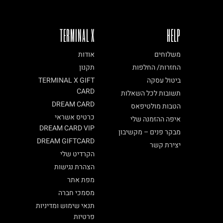
TERMINAL X
HELP
משלוחים
אודות
החזרות/ החלפות
תקנון
ביטול עסקה
TERMINAL X GIFT
CARD
תשובות לכל השאלות
DREAM CARD
הטבות מולטיפאס
כרטיס אשראי
איפה ההזמנה שלי
DREAM CARD VIP
מבקר פנים – מקשיבון
DREAM GIFTCARD
יצירת קשר
הקרדיט שלי
הצהרת נגישות
מפת אתר
מסמכי חברה
תנאי שימוש ומדיניות
פרטיות