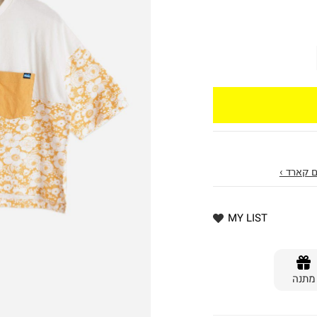
 קארד ›
MY LIST
מתנה