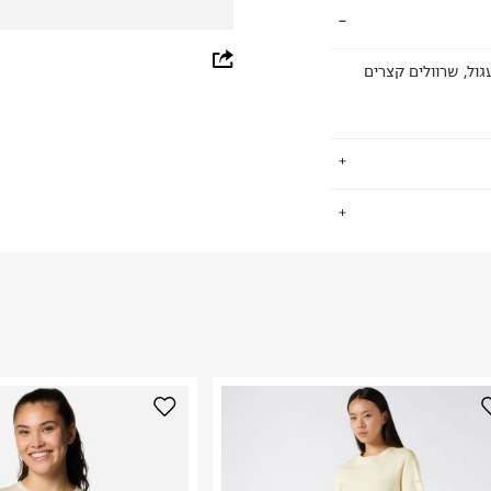
whatsapp
וואר עגול, שרוולים קצרים
facebook
pinterest
copy link
.
החזרות / החלפות בקליק עם שליח עד הבית ב-14.9 ₪ (במקום ב-19.9
 ללחוץ כאן
.
ום.
למידע נא ללחוץ
נא על גבי החבילה
רות באתר בלבד