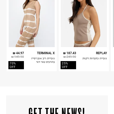
4. לא ניתן להחזיר ויטמינים ותוספי תזונה.
5. יש להחזיר את כל הפריטים עם התוויות.
כביסה עדינה במכונה עד-30°C
6. נעליים ניתן להחזיר רק בקופסתם המקורית בלבד.
לכבס צבעים כהים בנפרד
ללא חומרי הלבנה, ללא השריה
אין לשפשף במקום אחד
לייבש הפוך ובצל
אין לייבש במכונת ייבוש
אסור לגהץ
ניקוי יבש אסור
ללא סחיטה
44.97 ₪
TERMINAL X
187.43 ₪
REPLAY
היבואן
149.90 ₪
249.90 ₪
גופייה כתפיות דקות
גופיית ריב אוברסייז
טרמינל איקס אונליין בע"מ
בהדפס טאי דאי
70%
25%
בית פוקס-רח' החרמון
OFF
OFF
קריית שדה התעופה
ח.פ. 515722536
!GET THE NEWS