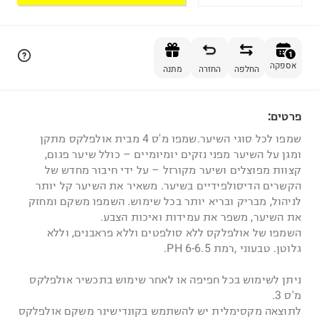
הוספה לסל
1
אספקה
החלפה
החזרה
מתנה
פרטים:
1
שמפו לכל סוגי השיער.שמפו מ'ס 4 מבית אולפלקס מתקן
ומגן על השיער מפני נזקים יומיומיים – כולל שיער פגום,
קצוות מפוצלים ושיער מקורזל – על ידי חיבור מחדש של
הקשרים הדיסולפידיים בשיער. משאיר את השיער קל יותר
לניהול, מבריק ובריא יותר בכל שימוש. השמפו משקם ומחזק
את השיער, משפר את עמידות ואיכות הצבע.
השמפו של אולפלקס ללא סולפטים וללא פראבנים, וללא
גלוטן. טבעוני ,רמת PH 6-6.5.
ניתן לשימוש בכל חפיפה או לאחר שימוש בתכשיר אולפלקס
מ'ס 3.
לתוצאה מקסימלית יש להשתמש בקונדישינר משקם אולפלקס