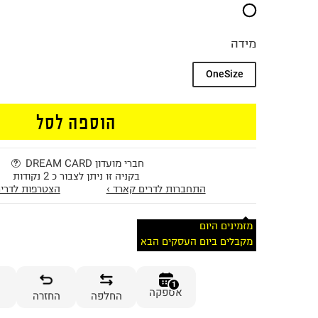
מידה
OneSize
הוספה לסל
חברי מועדון DREAM CARD
בקניה זו ניתן לצבור כ 2 נקודות
התחברות לדרים קארד ›
הצטרפות לדרים
מזמינים היום
מקבלים ביום העסקים הבא
1
אספקה
החלפה
החזרה