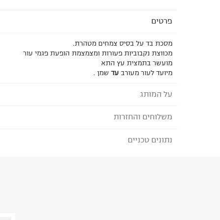
פרטים
מסכת בד על בסיס צמחים מטהרת.
מכווצת נקבוביות פעורות ומצמצמת הופעת פגמי עור
מועשר בתמצית עץ התא
מיועד לעור מעורב
עד
שמן .
על המותג
משלוחים והחזרות
פאיו - PAYOT
מותג הטיפוח הצרפ
נתונים טכניים
לבחירת בשיטת המשלוח המתאימה לכם,
נא ללחוץ כאן
מעוררת השראה ומיוחדת במידה – ד"ר נדיה פאיו. ד"ר 
הזמנתם והתחרטתם?
דרך בתחום היופי וטיפוח העור המבוססים על מומחיו
והמדעית. היא משלבת צמחי מרפא אשר נותנים מענה 
הרכב בד/חומר
:
lyester,30% recycled polyester
וצרכי העור של נשים. בהמשך, ד"ר נדיה פאיו יצרה שורה
₪) לזמן מוגבל! חינם בהזמנות מעל 500 ₪.
לפרטים נא
ארץ ייצור
:
בלגיה
יחודיים שפעלו בהרמוניה עם טכניקות יישום אלה והוצג
ניתן גם להחזיר את החבילה דרך דואר ישראל ללא תשל
היבואן
הפריזאי הראשון שנפתח בשנת 1925.
כאן
.
טרמינל איקס אונליין בע"מ