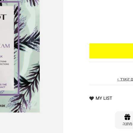
 קארד ›
MY LIST
מתנה