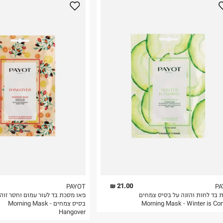
ביתה של ד"ר נדיה
נא על גבי החבילה
התווספו סדרות ממוקדות נוספות כמו PATE GRISE, BLUE
ום, PAYOT נחשב לאחד ממותגי טיפוח
יפוח העור ומהווה
רות באתר בלבד
 בלבד. לא ניתן
21.00 ₪
PAYOT
PA
 בד לחות והזנה על בסיס צמחים
פאו מסכת בד לעור עמום וחסר זוה
Morning Mask - Winter is Co
בסיס צמחים Morning Mask -
Hangover