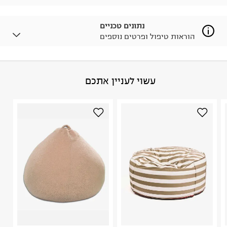
לפרטים נא ללחוץ כאן
.
ניתן גם להחזיר את החבילה דרך דואר ישראל ללא תשלום.
נתונים טכניים
למידע נא ללחוץ כאן
.
הוראות טיפול ופרטים נוספים
לפני החזרת החבילה, חשוב להדביק את מדבקת הגוביינא על
גבי החבילה במקום בו הודבקה הכתובת שלכם.
פריטים שבירים יש להחזיר עם שליח דרך ממשק ההחזרות
באתר בלבד בהתאם לתנאי השימוש.
הרכב בד/חומר
:
100% פוליפרופילן
עשוי לעניין אתכם
חשוב לשים לב:
ארץ ייצור
:
סין
1. לא ניתן להחזיר פריטים שבירים דרך הדואר.
היבואן
2. לא ניתן להחזיר חולצות בי"ס מודפסות בהדפסה אישית.
טרמינל איקס אונליין בע"מ
3. מוצרי טיפוח ניתן להחזיר סגורים באריזתם המקורית
בית פוקס-רח' החרמון
בלבד. לא ניתן להחזיר לקים.
קריית שדה התעופה
4. לא ניתן להחזיר ויטמינים ותוספי תזונה.
ח.פ. 515722536
5. יש להחזיר את כל הפריטים עם התוויות.
6. נעליים ניתן להחזיר רק בקופסתם המקורית בלבד.