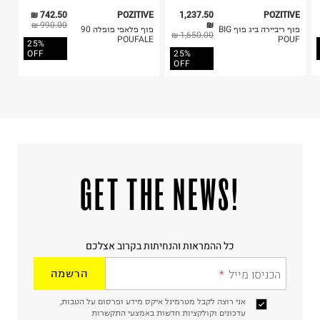
742.50 ₪
POZITIVE
1,237.50
POZITIVE
990.00 ₪
₪
פוף ריביירה ביג פוף BIG
פוף פלאפי פופלה 90
1,650.00 ₪
POUFALE
POUF
25%
OFF
25%
OFF
!GET THE NEWS
כל ההמראות והנחיתות בקרוב אצלכם
הכניסו מייל
הרשמה
אני רוצה לקבל מטרמינל איקס מידע ופרסום על הטבות,
עדכונים וקולקציות חדשות באמצעי התקשרות