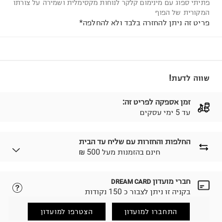
פתיתי ספוג עם מינימום קלקר לנוחות מקסימלית ושמירה על צורתו
המקורית של הפוף
פריט זה ניתן להחזרה בלבד ולא להחלפה*
שווה לדעת!
זמן אספקה לפריט זה:
עד 5 ימי עסקים
החלפות והחזרות עם שליח עד הבית
₪ חינם בהזמנות מעל 500
חברי מועדון
DREAM CARD
לבחירת בשיטת המשלוח המתאימה לכם,
נא ללחוץ כאן.
בקניה זו ניתן לצבור כ 150 נקודות
הזמנתם והתחרטתם?
החזרות / החלפות בקליק עם שליח עד הבית ב-14.9 ₪
התחברו למועדון
הצטרפו למועדון
(במקום ב-19.9 ₪) לזמן מוגבל! חינם בהזמנות מעל 500 ₪.