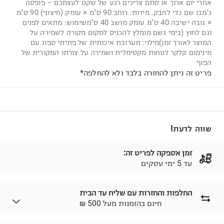
אחרי יום ארוך או סתם צריכים רגע של שקט לעצמכם – פופסה
ג'מבו שם כדי לחבק. מידות: רוחב 90 ס"מ × עומק (חיצוני) 90 ס"מ
× גובה ישיבה 40 ס"מ עומק מושב 40 ס"משימוש: מתאים לפנים
וגם לחוץ (בימי גשם מומלץ להכניס למקום מקורה לשמירה על
המוצר לאורך זמן)מילוי: תערובת איכותית של פתיתי ספוג עם
מינימום קלקר לנוחות מקסימלית ושמירה על צורתו המקורית של
הפוף
פריט זה ניתן להחזרה בלבד ולא להחלפה*
שווה לדעת!
זמן אספקה לפריט זה:
עד 5 ימי עסקים
החלפות והחזרות עם שליח עד הבית
₪ חינם בהזמנות מעל 500