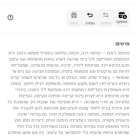
הוספה לסל
5
אספקה
החלפה
החזרה
מתנה
פרטים:
5
פופסה ג'מבו – כורסה רכה, חכמה, ומלאה בסטייל פופסה ג'מבו היא
התוספת המדויקת לכל בית שרוצה לשלב נוחות מושלמת עם עיצוב
חכם.כורסא רכה ומרווחת ליחיד, יציבה, עוטפת ומזמינה, שמצליחה
להיות גם פרקטית וגם מהממת ביופיה.הפופסה מגיעה עם כיס צד
שימושי – בשביל שלט, ספר, טבלט או כל מה שרוצים לשמור קרוב
כשלא רוצים לזוז לשום מקום.התאמה מושלמת לבית ולחוץ: בסלון
היא משתלבת בקלילות כתוספת רכה ומפנקת ליד הספה, בחדרי
שינה מרווחים היא יוצרת פינת קריאה חמימה ונעימה, ובפינות
טלוויזיה או חדרי משפחה – היא מוסיפה עוד שכבת רוך שהופכת כל
זמן איכות בבית ליותר cozy ונעים.ואם מתחשק לכם להעביר את
האווירה החוצה, פופסה ג'מבו משתלבת נהדר גם בפינת ישיבה
חיצונית מקורה, במיוחד כשלצידה פופסה זוגית, ליצירת סלון חוץ
בלתי מתאמץ ונוח במיוחד.פופסה ג'מבו משתלבת בול בכל חלל
שמחפש נוחות עוטפת בלי להתפשר על עיצוב. בין אם אתם נוחתים