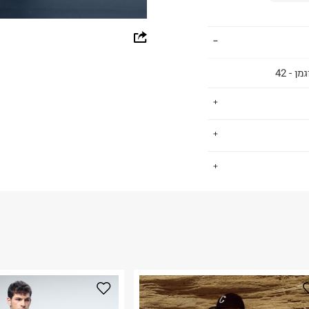
whatsapp
facebook
 - 42
pinterest
copy link
ים, גברים וילדים.
.
שמש סמן לפריטי
למעורר קנאה.
החזרות / החלפות בקליק עם שליח עד הבית ב-14.9 ₪ (במקום ב-19.9
 ללחוץ כאן
.
ום.
למידע נא ללחוץ
נא על גבי החבילה