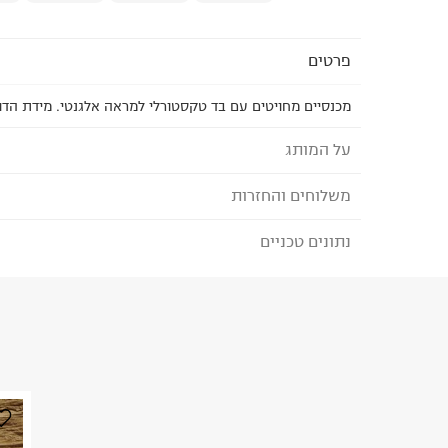
פרטים
מכנסיים מחויטים עם בד טקסטורלי למראה אלגנטי. מידת הדוגמן
על המותג
משלוחים והחזרות
TERMINAL X - טרמינל איקס
מותג אופנה סופר טרנדי, בועט ואורבני המציע אופנת נש
נתונים טכניים
לבחירת בשיטת המשלוח המתאימה לכם,
נא ללחוץ כאן
המותג מביא את הטרנדים הלוהטים ביותר בכל רגע ומ
הזמנתם והתחרטתם?
הלבוש הכי נכונים ומדויקים שהופכים את הארון שלנו 
הרכב בד/חומר
:
100% POLYESTER
₪) לזמן מוגבל! חינם בהזמנות מעל 500 ₪.
לפרטים נא
ארץ ייצור
:
סין
ניתן גם להחזיר את החבילה דרך דואר ישראל ללא תשל
הוראות כביסה
כאן
.
לפני החזרת החבילה, חשוב להדביק את מדבקת הגוביי