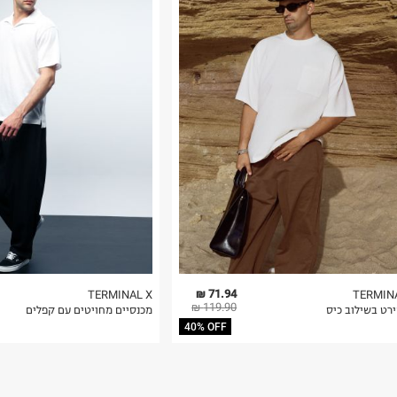
רות באתר בלבד
 בלבד. לא ניתן
71.94 ₪
TERMINAL X
TERMIN
119.90 ₪
רט בשילוב כיס
מכנסיים מחויטים עם קפלים
40% OFF