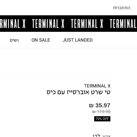
התחברות
JUST LANDED
ON SALE
נשים
TERMINAL X
טי שרט אוברסייז עם כיס
35.97 ₪
119.90 ₪
70% OFF
לבן
צבע
: