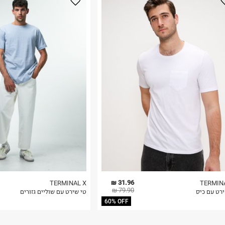
נא על גבי החבילה
רות באתר בלבד
 בלבד. לא ניתן
31.96 ₪
TERMINAL X
TERMIN
79.90 ₪
ירט עם כיס
טי שירט עם שוליים גזורים
60% OFF