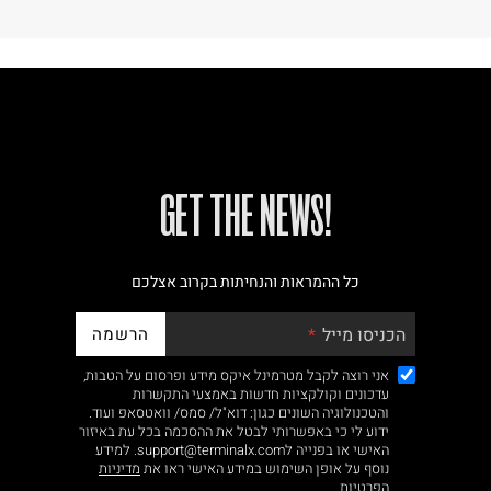
!GET THE NEWS
כל ההמראות והנחיתות בקרוב אצלכם
הרשמה
הכניסו מייל
אני רוצה לקבל מטרמינל איקס מידע ופרסום על הטבות,
עדכונים וקולקציות חדשות באמצעי התקשרות
והטכנולוגיה השונים כגון: דוא"ל/ סמס/ וואטסאפ ועוד.
ידוע לי כי באפשרותי לבטל את ההסכמה בכל עת באיזור
האישי או בפנייה לsupport@terminalx.com. למידע
נוסף על אופן השימוש במידע האישי ראו את
מדיניות
הפרטיות.