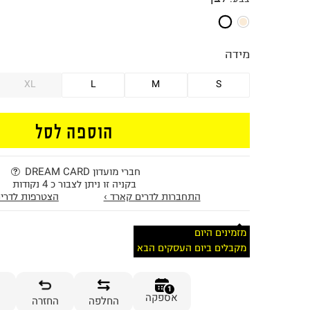
מידה
XL
L
M
S
הוספה לסל
חברי מועדון DREAM CARD
בקניה זו ניתן לצבור כ 4 נקודות
התחברות לדרים קארד ›
הצטרפות לדרים
מזמינים היום
מקבלים ביום העסקים הבא
1
אספקה
החלפה
החזרה