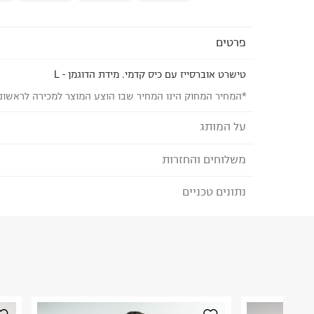
פרטים
טישרט אוברסייז עם כיס קדמי. מידת הדוגמן - L
*המחיר המחוק הינו המחיר שבו הוצע המוצר למכירה לראשונ
על המותג
משלוחים והחזרות
TERMINAL X - טרמינל איקס
מותג אופנה סופר טרנדי, בועט ואורבני המציע אופנת נש
נתונים טכניים
לבחירת בשיטת המשלוח המתאימה לכם,
נא ללחוץ כאן
המותג מביא את הטרנדים הלוהטים ביותר בכל רגע ומ
הזמנתם והתחרטתם?
הלבוש הכי נכונים ומדויקים שהופכים את הארון שלנו 
הרכב בד/חומר
:
50% cotton 50% polyester
₪) לזמן מוגבל! חינם בהזמנות מעל 500 ₪.
לפרטים נא
ארץ ייצור
:
סין
ניתן גם להחזיר את החבילה דרך דואר ישראל ללא תשל
הוראות כביסה
כאן
.