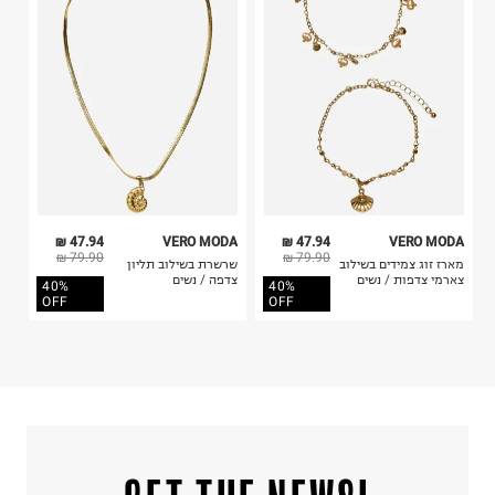
קריית שדה התעופה
4. לא ניתן להחזיר ויטמינים ותוספי תזונה.
ח.פ. 515722536
5. יש להחזיר את כל הפריטים עם התוויות.
6. נעליים ניתן להחזיר רק בקופסתם המקורית בלבד.
47.94 ₪
VERO MODA
47.94 ₪
VERO MODA
79.90 ₪
79.90 ₪
מארז זוג צמידים בשילוב
שרשרת בשילוב תליון
צארמי צדפות / נשים
צדפה / נשים
40%
40%
OFF
OFF