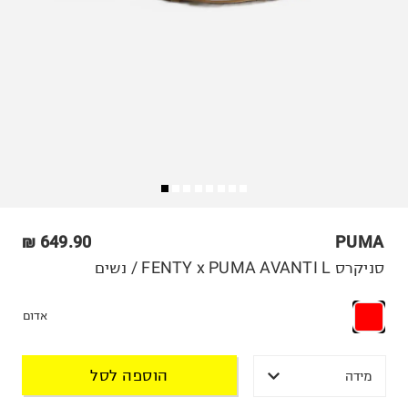
649.90 ₪
PUMA
סניקרס FENTY x PUMA AVANTI L / נשים
אדום
הוספה לסל
מידה