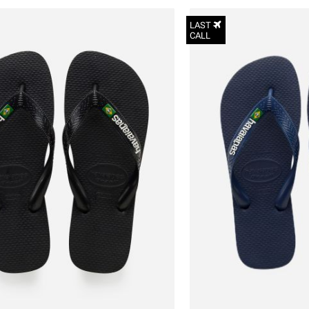
LAST
CALL
הכניסו מייל
הרשמה
27-28
אני רוצה לקבל מטרמינל איקס מידע ופרסום על הטבות,
עדכונים וקולקציות חדשות באמצעי התקשרות
29-30
והטכנולוגיה השונים כגון: דוא"ל/ סמס/ וואטסאפ ועוד.
31-32
ידוע לי כי באפשרותי לבטל את ההסכמה בכל עת באיזור
33-34
האישי או בפנייה לsupport@terminalx.com. למידע
נוסף על אופן השימוש במידע האישי ראו את
מדיניות
35-36
הפרטיות.
37-38