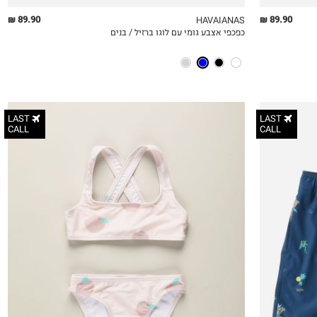
89.90 ₪
89.90 ₪
HAVAIANAS
כפכפי אצבע גומי עם לוגו ברזיל / בנים
QUICKVIEW
MY LIST
QU
LAST
LAST
CALL
CALL
12-24M
2-3Y
4-5Y