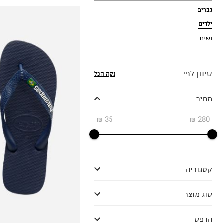
גברים
ילדים
נשים
סינון לפי
נקה הכל
27-28
מחיר
29-30
31-32
₪
35
₪
280
33-34
35-36
37-38
קטגוריה
סוג מוצר
הדפס