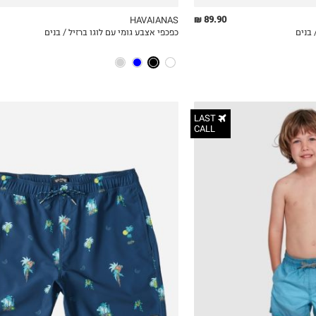
89.90 ₪
HAVAIANAS
 בנים
כפכפי אצבע גומי עם לוגו ברזיל / בנים
ICKVIEW
MY LIST
QUICKVIEW
LAST
CALL
ZERO
1
2
4
6
8