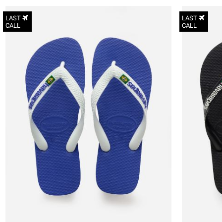
LAST
LAST
CALL
CALL
27-28
29-30
31-32
33-34
35-36
37-38