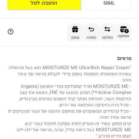
הוספה לסל
50ML
הוספה לסל
1
אספקה
החלפה
החזרה
מתנה
פרטים:
1
"MOISTURIZE ME Ultra-Rich Repair Cream הוא בעל פורמולה
עשירה וחמאתית הנספגת באופן מיידי לקבלת מראה עור צעיר
וזוהר.
- MOISTURIZE ME מכיל קומפלקס נוגדי החמצון (Argania
Active Complex™) המוגן בפטנט של FRÉ, המאט את קצב
הזדקנות העור, הנגרמת מנזקי קרני השמש וגורמים סביבתיים.
- מכיל פרה-ביוטיקה המרפאה עור רגיש.
- מכיל סרמידים המשקמים את מחסום ההגנה של העור ומעניקים לו
מראה אחיד וזוהר.
קרם מתקן עשיר זה מעניק לחות עמוקה לטיפול בעור יבש.
MOISTURIZE ME בעל ניחוח קליל, טבעי, פרחוני של ילנג-ילנג
ושמן ורדים מרגיע."