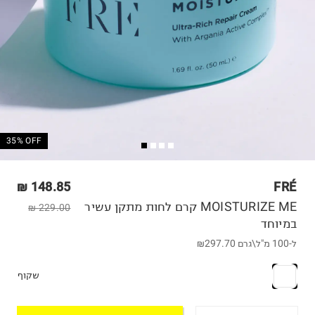
35% OFF
148.85 ₪
FRÉ
MOISTURIZE ME קרם לחות מתקן עשיר
229.00 ₪
במיוחד
ל-100 מ"ל\גרם
₪297.70
שקוף