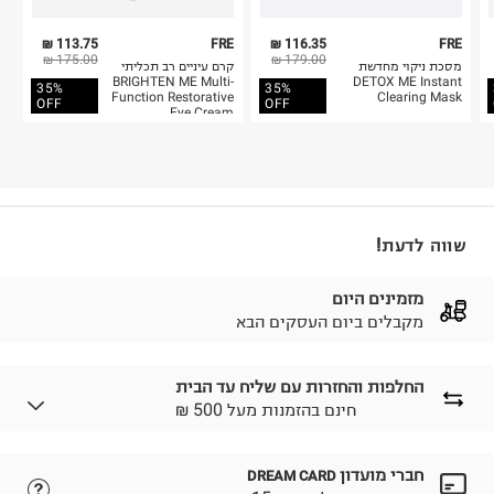
113.75 ₪
FRE
116.35 ₪
FRE
175.00 ₪
179.00 ₪
מסכת ניקוי מחדשת
קרם עיניים רב תכליתי
BRIGHTEN ME Multi-
DETOX ME Instant
35%
35%
Function Restorative
Clearing Mask
OFF
OFF
Eye Cream
שווה לדעת!
מזמינים היום
מקבלים ביום העסקים הבא
החלפות והחזרות עם שליח עד הבית
₪ חינם בהזמנות מעל 500
חברי מועדון
DREAM CARD
לבחירת בשיטת המשלוח המתאימה לכם,
נא ללחוץ כאן.