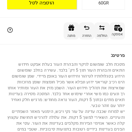
הוספה לסל
60GR
הוספה לסל
1
אספקה
החלפה
החזרה
מתנה
פרטים:
1
מסכת חלב שומשום לניקוי והבהרת העור בעלת אפקט חידוש
התאים והבהרת העור תוך 5 דק' בלבד. עשירה בחלב שומשום
הידוע בסגלולותיו לטיהור וחידוש העור באופן מיידי. שמן שומשום
הינו רכיב קוריאני ידוע ונפלא אשר מכיל חומצות שומן מרוכזות
שמאיצות את תהליך חידוש העור. השמן מזין את העור ומותיר אותו
רך ונעים כמו משי אחרי שימוש אחד בלבד. המסכה מסירה בעדינות
תאים מתים ובתוך 5 דקות, העור נראה מחודש: מרגיש חלק ואחיד
יותר עם זוהר טבעי.
יש למרוח שכבה עדינה על עור נקי ויבש, הימנעי מאזור השפתיים
והעיניים. השאירי למשך 5 דקות. את עלולה להרגיש תחושת עקצוץ
קלה כאשר אנזימי הפירות מקלפים בעדינות את העור. עסי את
הפנים בעדינות בידיים רטובות בתנועות סיבוביות. שטפי במים