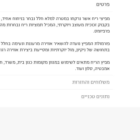
פרטים
מפיצי ריח אשר נרקחו במטרה למלא חלל נבחר בניחוח אחיד, א
בקבוק זכוכית מעוצב ויוקרתי, המכיל תמציות ריח נבחרות מה
פרפיומס.
פורמולת המפיץ נועדה להשאיר אווירה מרעננת ונעימה בחלל
בתחושה של ניקיון, מול יוקרתיות ומסייעת ביצירת אווירה רגוע
מפיץ הריח מתאים לשימוש במגוון מקומות כגון בית, משרד, חד
אמבטיה, סלון ועוד.
משלוחים והחזרות
נתונים טכניים
לבחירת בשיטת המשלוח המתאימה לכם,
נא ללחוץ כאן
הזמנתם והתחרטתם?
הרכב בד/חומר
:
null
₪) לזמן מוגבל! חינם בהזמנות מעל 500 ₪.
לפרטים נא
ארץ ייצור
:
ישראל
ניתן גם להחזיר את החבילה דרך דואר ישראל ללא תשל
היבואן