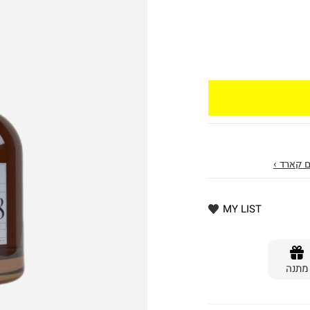
 קארד ›
MY LIST
מתנה