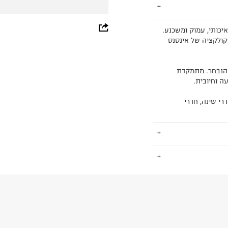
whatsapp
יכותי, עמוק ומשכנע.
קולקציה של אינסנס
facebook
pinterest
 הנבחר. מתמקדת
ה וחיובית.
copy link
רי שינה, חדרי
.
החזרות / החלפות בקליק עם שליח עד הבית ב-14.9 ₪ (במקום ב-19.9
 ללחוץ כאן
.
ום.
למידע נא ללחוץ