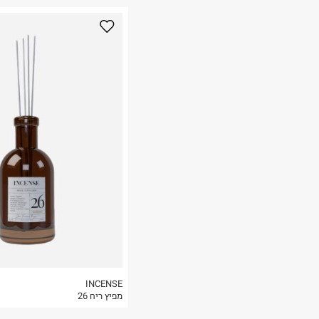
נא על גבי החבילה
רות באתר בלבד
 בלבד. לא ניתן
INCENSE
מפיץ ריח 26