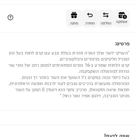
הוספה לסל
1
אספקה
החלפה
החזרה
מתנה
פרטים:
1
"העניקי לעור שלך הארה זוהרת בעלת צבע עם קרם לחות בעל גוון
המכיל חלקיקים פנינתיים ורפלקטיביים.
קרם הלחות שמגיע ב-16 גוונים המתאימים למגוון רחב של גווני עור
הודות לפורמולה השקפקפה.
בעל כיסוי נבנה במקרם ג'ל העוטף את העור בזוהר רך ונעים.
הפורמולה מועשרת ברכיבים טובים לעור לרבות חומצה היאלורונית,
חמאת שיאה וסקוואלן. מרכיב נוסף הוא ויטמין E המגן על העור
מנזקי הסביבה, זיהום אוויר ואור כחול."
שווה לדעת!