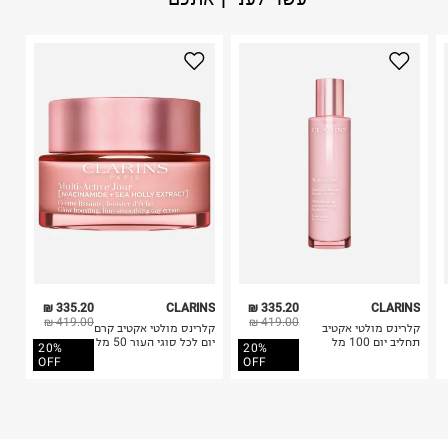
1. לא ניתן להחזיר פריטים שבירים דרך הדואר.
היבואן
2. לא ניתן להחזיר חולצות בי"ס מודפסות בהדפסה אישית.
אלקליל בע"מ
3. מוצרי טיפוח ניתן להחזיר סגורים באריזתם המקורית
הנחושת 4, תל אביב.
בלבד. לא ניתן להחזיר לקים.
ח.פ. 513092825
4. לא ניתן להחזיר ויטמינים ותוספי תזונה.
5. יש להחזיר את כל הפריטים עם התוויות.
6. נעליים ניתן להחזיר רק בקופסתם המקורית בלבד.
335.20 ₪
CLARINS
335.20 ₪
CLARINS
419.00 ₪
419.00 ₪
קלרינס מולטי אקטיב
קלרינס מולטי אקטיב קרם
תחליב יום 100 מל
יום לכל סוגי העור 50 מל
20%
20%
OFF
OFF