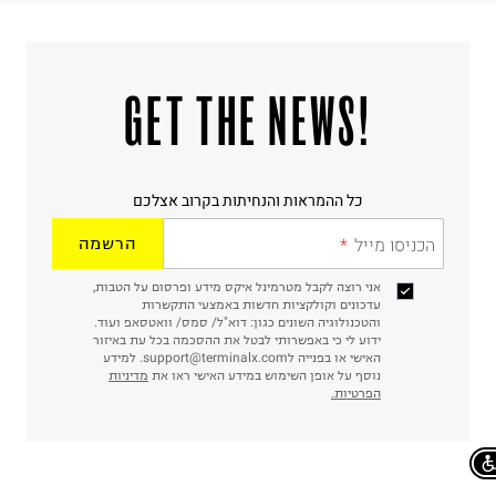
!GET THE NEWS
כל ההמראות והנחיתות בקרוב אצלכם
הכניסו מייל
הרשמה
אני רוצה לקבל מטרמינל איקס מידע ופרסום על הטבות,
עדכונים וקולקציות חדשות באמצעי התקשרות
והטכנולוגיה השונים כגון: דוא"ל/ סמס/ וואטסאפ ועוד.
ידוע לי כי באפשרותי לבטל את ההסכמה בכל עת באיזור
האישי או בפנייה לsupport@terminalx.com. למידע
נוסף על אופן השימוש במידע האישי ראו את
מדיניות
הפרטיות.