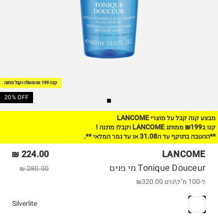
קנה 199 ₪ ומעלה וקבל מתנה
20% OFF
מבצע קנה קבל על מוצרי LANCOME
קנו ב₪199 ממותג LANCOME וקבלו מתנה !
**ההטבה בתוקף עד ה31.08 או עד גמר המלאי **.
224.00 ₪
LANCOME
Tonique Douceur מי פנים
280.00 ₪
ל-100 מ"ל\גרם
₪320.00
Silverlite