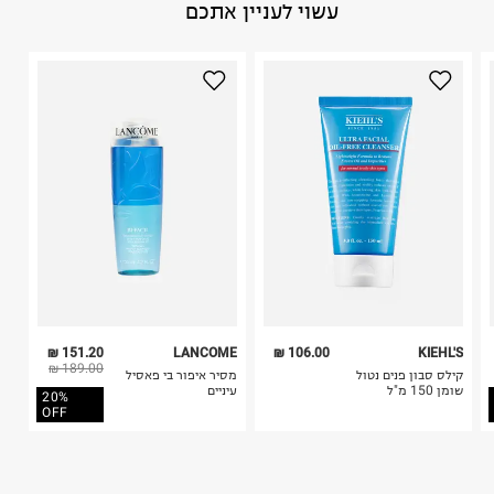
עשוי לעניין אתכם
חשוב לשים לב:
ארץ ייצור
:
סין
1. לא ניתן להחזיר פריטים שבירים דרך הדואר.
היבואן
2. לא ניתן להחזיר חולצות בי"ס מודפסות בהדפסה אישית.
לוריאל ישראל בעמ
3. מוצרי טיפוח ניתן להחזיר סגורים באריזתם המקורית
הצורן 4, תל אביב.
בלבד. לא ניתן להחזיר לקים.
ח.פ. 520041757
4. לא ניתן להחזיר ויטמינים ותוספי תזונה.
5. יש להחזיר את כל הפריטים עם התוויות.
6. נעליים ניתן להחזיר רק בקופסתם המקורית בלבד.
151.20 ₪
LANCOME
106.00 ₪
KIEHL'S
189.00 ₪
קילס סבון פנים נטול
מסיר איפור בי פאסיל
שומן 150 מ"ל
עיניים
20%
OFF