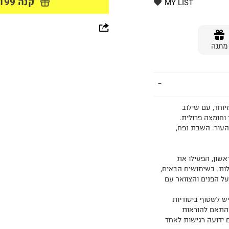
קנה 199 ₪ ומעלה וקבל מתנה
MY LIST
whatsapp
מתנה
facebook
pinterest
copy link
יוחד, עם שילוב
נית, ויטמין C + ניאצינמיד וחומצה פרולית.
אה העור: השבת נפח,
אשון, הפעילו את
צות על המשאבה עד להופעת 3 הפורמולות. בשימושים הבאים,
וח על הפנים והצוואר עם
ש לשטוף ביסודיות
התאם להוראות
 ידועה רגישות לאחד