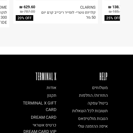
629.60 ₪
138.75 ₪
OME
CLARINS
787.00 ₪
185.00 ₪
קלרינס נוטרי- לומייר ריבייב קרם יום
50 מל
 300
20% OFF
25% OFF
TIDE
TERMINAL X
HELP
משלוחים
אודות
החזרות/ החלפות
תקנון
ביטול עסקה
TERMINAL X GIFT
CARD
תשובות לכל השאלות
DREAM CARD
הטבות מולטיפאס
כרטיס אשראי
איפה ההזמנה שלי
DREAM CARD VIP