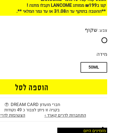
קנו ב₪199 ממותג LANCOME וקבלו מתנה !
**ההטבה בתוקף עד ה31.08 או עד גמר המלאי **.
שקוף
צבע
:
מידה
50ML
הוספה לסל
חברי מועדון DREAM CARD
בקניה זו ניתן לצבור כ 49 נקודות
התחברות לדרים קארד ›
הצטרפות לדרים
מזמינים היום