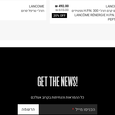
492.00 ₪
LANCOME
LANC
615.00 ₪
לנקום קרם רנרג'י H.P.N. 300 פפטידים
רנרג'י טריפל סרום
LANCÔME RÉNERGIE H.P.N.
20% OFF
PEP
!GET THE NEWS
כל ההמראות והנחיתות בקרוב אצלכם
הרשמה
הכניסו מייל