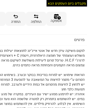
מקבלים ביום העסקים הבא
1
אספקה
החלפה
החזרה
פרטים
לנקום משיקה עידן חדש של אנטי אייג'ינג לתוצאות יעילות במ
משולש ועוצמתי של חומצה היאלורו
לרנרג'י H.C.F. טריפל סרום ליעילות משולשת לשיקום מר
צמצום מראה הקמטים והפחתת מראה כתמים כהים.
הוראות שימוש: יש למרוח בנדיבות בבוקר ובערב. בשימוש הר
הסרום ע"י מספר לחי
יש ללחוץ 2 לחיצות מהסרום אל כפות הידיים ולערבב. למר
תנועות כלפי חוץ
אזהרה: יש להימנע ממגע ישיר עם העיניים. במקרה של מגע י
במים. יש להשתמש בתמרוק רק למטרה שלשמה הוא נועד וב
השימוש. אין לבלוע. להרחיק מילדים. אין להשתמש במוצר אם