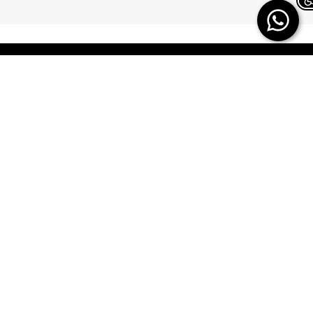
Chat on WhatsApp
TERMINAL X
HELP
משלוחים
אודות
החזרות/ החלפות
תקנון
ביטול עסקה
TERMINAL X GIFT
CARD
תשובות לכל השאלות
DREAM CARD
הטבות מולטיפאס
כרטיס אשראי
איפה ההזמנה שלי
DREAM CARD VIP
מבקר פנים – מקשיבון
DREAM GIFTCARD
יצירת קשר
הקרדיט שלי
הצהרת נגישות
מפת אתר