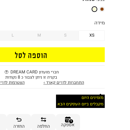
מידה
L
M
S
XS
הוספה לסל
חברי מועדון DREAM CARD
בקניה זו ניתן לצבור כ 8 נקודות
התחברות לדרים קארד ›
הצטרפות לדרים
מזמינים היום
מקבלים ביום העסקים הבא
1
אספקה
החלפה
החזרה