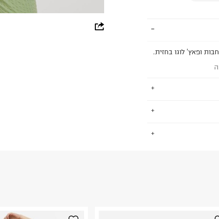
whatsapp
facebook
בות ופאץ' לוגו בחזית.
pinterest
ה
copy link
 מה שאתה צריך
.
ריטי קז'ואל
צלנו, דנים הוא
68% Polye
החזרות / החלפות בקליק עם שליח עד הבית ב-14.9 ₪ (במקום ב-19.9
 ללחוץ כאן
.
ום.
למידע נא ללחוץ