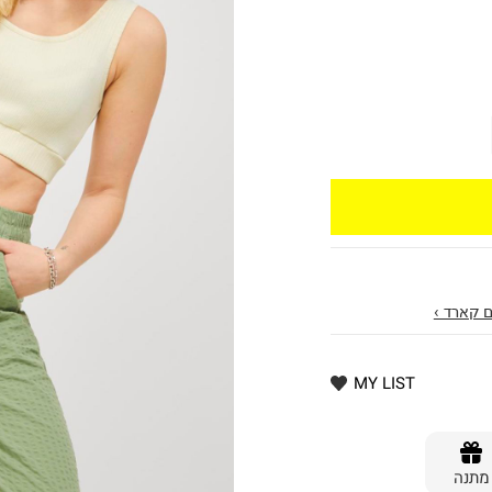
 קארד ›
MY LIST
מתנה