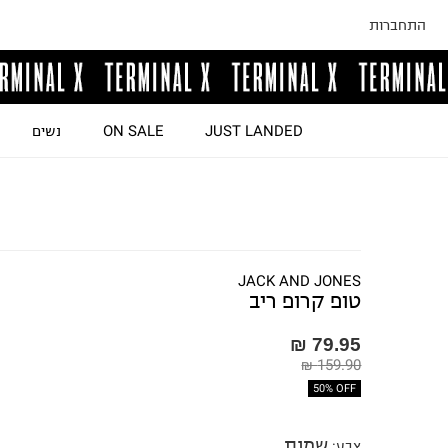
התחברות
JUST LANDED
ON SALE
נשים
JACK AND JONES
טופ קרופ ריב
79.95 ₪
159.90 ₪
50% OFF
שמנת
צבע
: