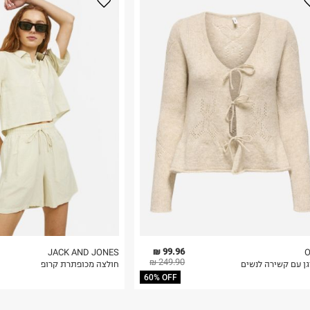
נא על גבי החבילה
רות באתר בלבד
 בלבד. לא ניתן
99.96 ₪
JACK AND JONES
O
249.90 ₪
גן עם קשירה לנשים
חולצה מכופתרת קרופ
60% OFF