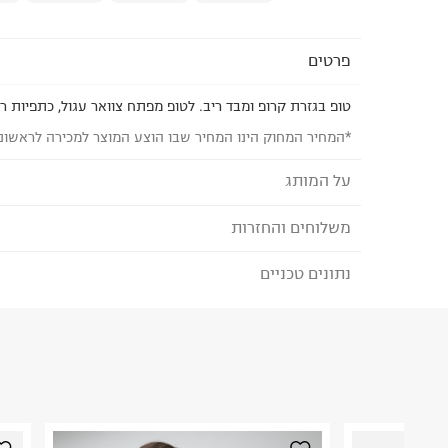
פרטים
טופ בגזרת קרופ ומבד ריב. לטופ מפתח צוואר עגול, כתפיות רח
*המחיר המחוק הינו המחיר שבו הוצע המוצר למכירה לראשונ
על המותג
משלוחים והחזרות
JACK AND JONES
מותג דנים לגברים שהוא יותר מרק בגדים. מדובר בכל
נתונים טכניים
לבחירת בשיטת המשלוח המתאימה לכם,
נא ללחוץ כאן
בנוסף לג'ינס המושלם שלך. אנחנו כאן בשבילך, החל מפ
הזמנתם והתחרטתם?
קלאסיים ועד קולקציית ספורט אורבנית ונעליים. אבל א
מעל הכל. הוא שמאחד אותנו ומייחד אותנו.
הרכב בד/חומר
:
ster 27% Viscose 5% Elastane
₪) לזמן מוגבל! חינם בהזמנות מעל 500 ₪.
לפרטים נא
ארץ ייצור
:
סין
ניתן גם להחזיר את החבילה דרך דואר ישראל ללא תשל
הוראות כביסה
כאן
.