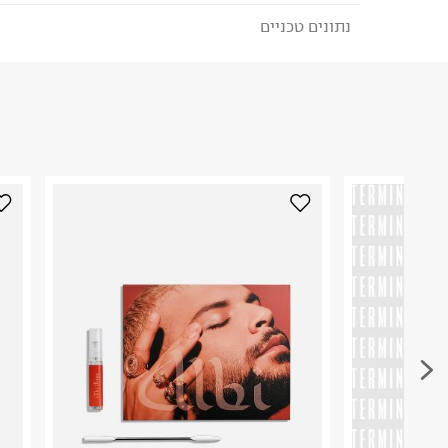
נתונים טכניים
לבחירת בשיטת המשלוח המתאימה לכם,
נא ללחוץ כאן
הזמנתם והתחרטתם?
ארץ ייצור
:
צרפת
₪) לזמן מוגבל! חינם בהזמנות מעל 500 ₪.
לפרטים נא
היבואן
לוריאל ישראל בעמ
ניתן גם להחזיר את החבילה דרך דואר ישראל ללא תשל
הצורן 4, תל אביב.
כאן
.
ח.פ. 520041757
לפני החזרת החבילה, חשוב להדביק את מדבקת הגוביי
במקום בו הודבקה הכתובת שלכם.
פריטים שבירים יש להחזיר עם שליח דרך ממשק ההחז
בהתאם לתנאי השימוש.
חשוב לשים לב:
1. לא ניתן להחזיר פריטים שבירים דרך הדואר.
2. לא ניתן להחזיר חולצות בי"ס מודפסות בהדפסה אישית.
3. מוצרי טיפוח ניתן להחזיר סגורים באריזתם המקורית