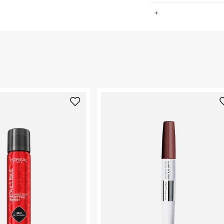
.
החזרות / החלפות בקליק עם שליח עד הבית ב-14.9 ₪ (במקום ב-19.9
 ללחוץ כאן
.
ום.
למידע נא ללחוץ
נא על גבי החבילה
רות באתר בלבד
 בלבד. לא ניתן