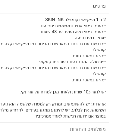
פרטים
2 ב 1 מייק-אפ וקונסילר SKIN INK
•מעניק כיסוי אחיד ומטשטש פגמי עור
•מעניק כיסוי מלא ועמיד עד 48 שעות
•עמיד במים וזיעה
•מברשת עם גב רחב המאפשרת מריחה כמו מייק-אפ וקצה מח
קונסילר
•מגיע במספר גוונים
•פורמולה המתקבעת בעור כמו קעקוע
•מברשת עם גב רחב המאפשרת מריחה כמו מייק-אפ וקצה מח
קונסילר
•מגיע במספר גוונים
יש לנער כ10 שניות ולאחר מכן למרוח על עור נקי.
אזהרות: יש להשתמש בתמרוק רק למטרה שלשמה הוא נועד 
השימוש. אין לבלוע. יש להימנע ממגע בעיניים. להרחיק מילד
במוצר אם ידועה רגישות לאחד ממרכיביו.
משלוחים והחזרות