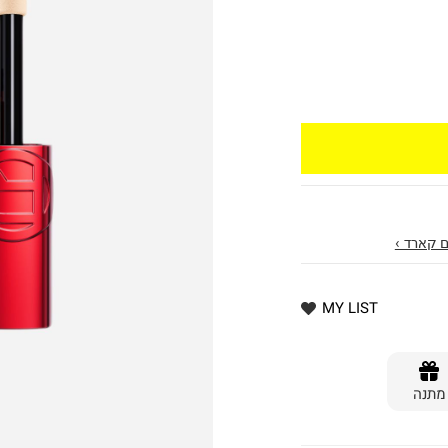
 קארד ›
MY LIST
מתנה