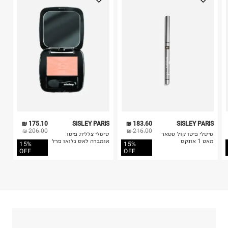
בלבד. לא ניתן להחזיר לקים.
ח.פ. 515722536
4. לא ניתן להחזיר ויטמינים ותוספי תזונה.
5. יש להחזיר את כל הפריטים עם התוויות.
6. נעליים ניתן להחזיר רק בקופסתם המקורית בלבד.
175.10 ₪
SISLEY PARIS
183.60 ₪
SISLEY PARIS
206.00 ₪
216.00 ₪
סיסלי פיטו קול סטאר
סיסלי צללית פיטו
מאט 1 אונקס
אומברה לאס גלואו פרל
15%
15%
OFF
OFF